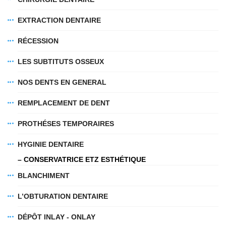
fab
fab
fab
fa-
fa-
fa-
ITT TALÁL MEG
EXTRACTION DENTAIRE
MINKET
facebook-
instagram
youtube-
fab
f
square
RÉCESSION
fa-
EMAILCIME
linkedin-
LES SUBTITUTS OSSEUX
in
NOS DENTS EN GENERAL
REMPLACEMENT DE DENT
S'ABONNER À
PROTHÉSES TEMPORAIRES
PROTECTION DES DONNÉES
(*)
HYGINIE DENTAIRE
J'ai lu et j'accepte les
informations sur le
SERVICES
traitement des données
!
– CONSERVATRICE ETZ ESTHÉTIQUE
BLANCHIMENT
Implantation
L’OBTURATION DENTAIRE
La chirurgie dentaire
Les prothéses
DÉPÔT INLAY - ONLAY