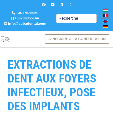
+3617928950
Keresés
+36706355144
info@subadental.com
S'INSCRIRE À LA CONSULTATION
EXTRACTIONS DE
DENT AUX FOYERS
INFECTIEUX, POSE
DES IMPLANTS