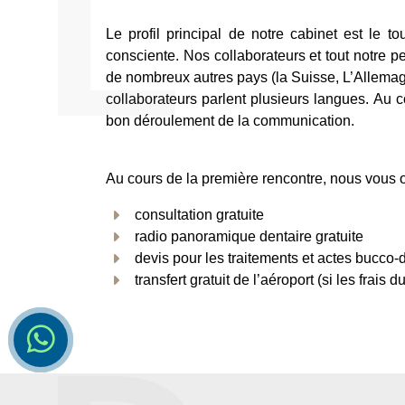
in
Le profil principal de notre cabinet est le t
consciente. Nos collaborateurs et tout notre p
SERVICES
INFOR
de nombreux autres pays (la Suisse, L’Allemagne
collaborateurs parlent plusieurs langues. Au 
Implantation
À prop
bon déroulement de la communication.
La chirurgie dentaire
Politi
Les prothéses
Conta
Au cours de la première rencontre, nous vous of
L’orthodontie invisible: les
gouttières transparentes ou
consultation gratuite
aligneurs
radio panoramique dentaire gratuite
La dentisterie conservatrice et
devis pour les traitements et actes bucco-d
esthétique
transfert gratuit de l’aéroport (si les frais
La parodontologie, les maladies
parodontales
Dentophobie et la sédation
consciente
Le tourisme dentaire