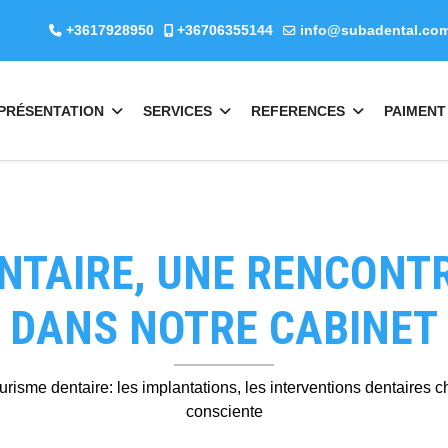
+3617928950
+36706355144
info@subadental.co
PRÉSENTATION
SERVICES
REFERENCES
PAIMENT
ENTAIRE, UNE RENCONT
DANS NOTRE CABINET
EMAILCIME
b
fab
fa-
stagram
youtube-
b
tourisme dentaire: les implantations, les interventions dentaires
square
PROTECTION DES DONNÉES
(*)
consciente
nkedin-
J'ai lu et j'accepte les
informations sur le