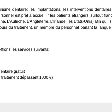
ourisme dentaire: les implantations, les interventions dentaire
ersonnel est prêt à accueillir les patients étrangers, surtout f
MATIONS INDIVIDUELLES
, L’Autriche, L’Angleterre, L’Irlande, les États-Unis) afin qu’il
cours du traitement, un membre du personnel parlant la langue d
os de Suba Dental
que de confidentialité
ct
frons les services suivants:
entaire gratuit
 du traitement dépassent 1000 €)