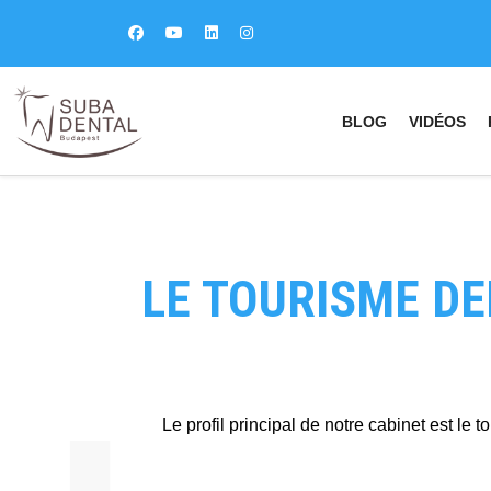
BLOG
VIDÉOS
LE TOURISME D
fab
fa
fa-
fa-
ITT TALÁL MEG
MINKET
facebook-
in
fa
Le profil principal de notre cabinet est le 
f
fa-
li