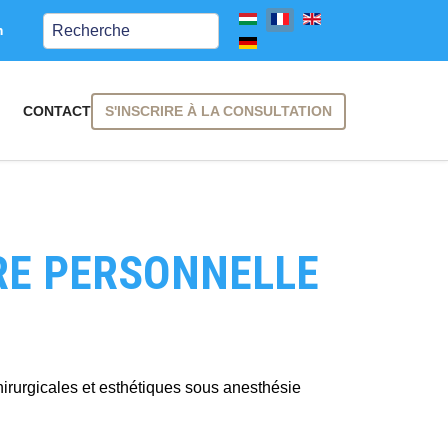
Keresés
m
S'INSCRIRE À LA CONSULTATION
CONTACT
RE PERSONNELLE
S'ABONNER À
 chirurgicales et esthétiques sous anesthésie
 traitement des données
!