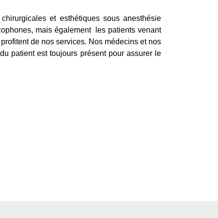
s chirurgicales et esthétiques sous anesthésie
rancophones, mais également les patients venant
s profitent de nos services. Nos médecins et nos
u patient est toujours présent pour assurer le