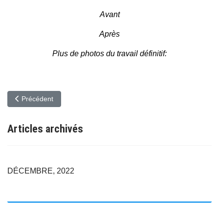
Avant
Après
Plus de photos du travail définitif:
Article précédent : Extractions de dent aux foyers infectieux, po
Précédent
Articles archivés
DÉCEMBRE, 2022