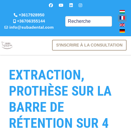
+3617928950
Keresés
+36706355144
info@subadental.com
S'INSCRIRE À LA CONSULTATION
EXTRACTION,
PROTHÈSE SUR LA
BARRE DE
RÉTENTION SUR 4