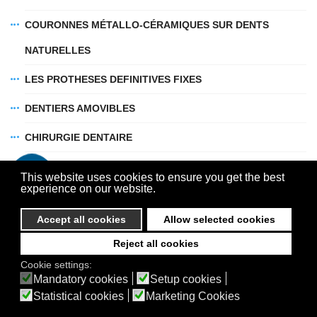
L’orthodontie invisible: les gouttières transparentes ou
aligneurs
COURONNES MÉTALLO-CÉRAMIQUES SUR DENTS
La dentisterie conservatrice et esthétique
NATURELLES
La parodontologie, les maladies parodontales
LES PROTHESES DEFINITIVES FIXES
Dentophobie et la sédation consciente
Le tourisme dentaire
DENTIERS AMOVIBLES
Dentisterie numérique
CHIRURGIE DENTAIRE
INFORMATIONS INDIVIDUELLES
EXTRACTION DENTAIRE
This website uses cookies to ensure you get the best
experience on our website.
RÉCESSION
À propos de Suba Dental
Accept all cookies
Allow selected cookies
Politique de confidentialité
LES SUBTITUTS OSSEUX
Contact
Reject all cookies
NOS DENTS EN GENERAL
© 2026 Suba Dental | Webdesign by
FRIK
Cookie settings:
Akadálymentesítési nyilatkozat
Mandatory cookies
Setup cookies
REMPLACEMENT DE DENT
Statistical cookies
Marketing Cookies
PROTHÉSES TEMPORAIRES