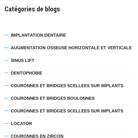
fab
fab
fab
Catégories de blogs
fa-
fa-
fa-
ITT TALÁL MEG
MINKET
facebook-
instagram
youtube-
fab
f
square
fa-
IMPLANTATION DENTAIRE
EMAILCIME
linkedin-
in
AUGMENTATION OSSEUSE HORIZONTALE ET VERTICALE
SINUS LIFT
S'ABONNER À
DENTOPHOBIE
PROTECTION DES DONNÉES
(*)
COURONNES ET BRIDGES SCELLEES SUR IMPLANTS
J'ai lu et j'accepte les
informations sur le
SERVICES
traitement des données
!
COURONNES ET BRIDGES BOULONNES
COURONNES ET BRIDGES SCELLEES SUR IMPLANTS
Implantation
La chirurgie dentaire
LOCATOR
Les prothéses
COURONNES EN ZIRCON