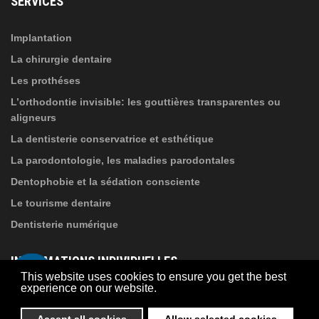
SERVICES
traitement des données
!
Implantation
La chirurgie dentaire
Les prothéses
L’orthodontie invisible: les gouttières transparentes ou
aligneurs
La dentisterie conservatrice et esthétique
La parodontologie, les maladies parodontales
Dentophobie et la sédation consciente
Le tourisme dentaire
Dentisterie numérique
INFORMATIONS INDIVIDUELLES
This website uses cookies to ensure you get the best
experience on our website.
À propos de Suba Dental
Accept all cookies
Allow selected cookies