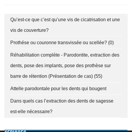
Qu’est-ce que c’est qu’une vis de cicatrisation et une
vis de couverture?
Prothése ou couronne transvissée ou scellée? (0)
fab
fab
fab
fa-
fa-
fa-
ITT TALÁL MEG
Réhabilitation complète - Parodontite, extraction des
MINKET
facebook-
instagram
youtube-
fab
f
square
dents, pose des implants, pose des prothèse sur
fa-
EMAILCIME
barre de rétention (Présentation de cas) (55)
linkedin-
in
Attelle parodontale pour les dents qui bougent
Dans quels cas l’extraction des dents de sagesse
S'ABONNER À
est-elle nécessaire?
PROTECTION DES DONNÉES
(*)
J'ai lu et j'accepte les
informations sur le