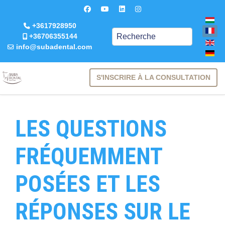
+3617928950
Keresés
+36706355144
info@subadental.com
S'INSCRIRE À LA CONSULTATION
LES QUESTIONS
FRÉQUEMMENT
POSÉES ET LES
RÉPONSES SUR LE