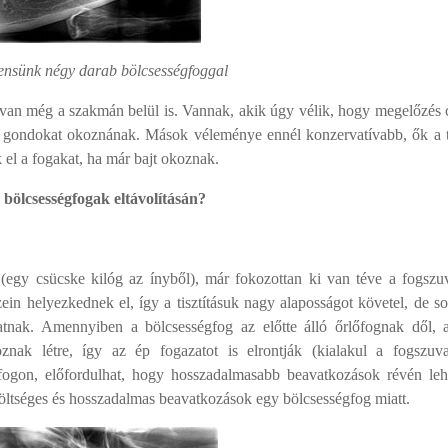
iensünk négy darab bölcsességfoggal
nt van még a szakmán belül is. Vannak, akik úgy vélik, hogy megelőzés 
őtt gondokat okoznának. Mások véleménye ennél konzervatívabb, ők a t
k el a fogakat, ha már bajt okoznak.
bölcsességfogak eltávolításán?
 (egy csücske kilóg az ínyből), már fokozottan ki van téve a fogszu
ein helyezkednek el, így a tisztításuk nagy alaposságot követel, de s
atnak. Amennyiben a bölcsességfog az előtte álló őrlőfognak dől, 
nak létre, így az ép fogazatot is elrontják (kialakul a fogszuva
ogon, előfordulhat, hogy hosszadalmasabb beavatkozások révén leh
öltséges és hosszadalmas beavatkozások egy bölcsességfog miatt.