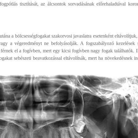
gpótlás tisztítását, az álcsontok sorvadásának előrehaladtával koro
ána a bölcsességfogakat szakorvosi javaslatra esetenként eltávolítjuk
vagy a végeredményt ne befolyásolják. A fogszabályozó kezelések 
férnek el a fogívben, mert egy kicsi fogívben nagy fogak találhatók. 
ogakat sebészeti beavatkozással eltávolítsák, mert ha növekedésnek i