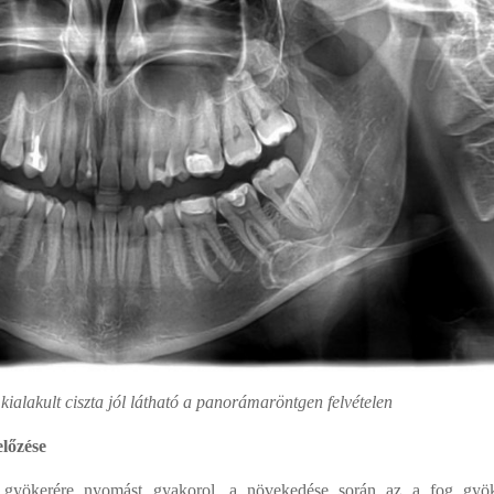
kialakult ciszta jól látható a panorámaröntgen felvételen
lőzése
gyökerére nyomást gyakorol, a növekedése során az a fog gyö