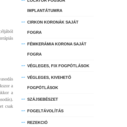
LOCATOR FOGSOR
IMPLANTÁTUMRA
CIRKON KORONÁK SAJÁT
céljából
FOGRA
erápiás
FÉMKERÁMIA KORONA SAJÁT
FOGRA
VÉGLEGES, FIX FOGPÓTLÁSOK
VÉGLEGES, KIVEHETŐ
vasodás
okszor a
FOGPÓTLÁSOK
akkor a
sodás).
SZÁJSEBÉSZET
et csak
FOGELTÁVOLÍTÁS
REZEKCIÓ