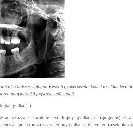
obb alsó bölcsességfogát. Később gyökérkezelni kellett az előtte lévő őr
kezett
nagymértékű fogszuvasodás miatt
ógiai gyulladás)
akran okozza a körülötte lévő fogíny gyulladását (gingivitis) és a
iénés állapotát rontva visszatérő ínygyulladás, illetve fertőzések okozój