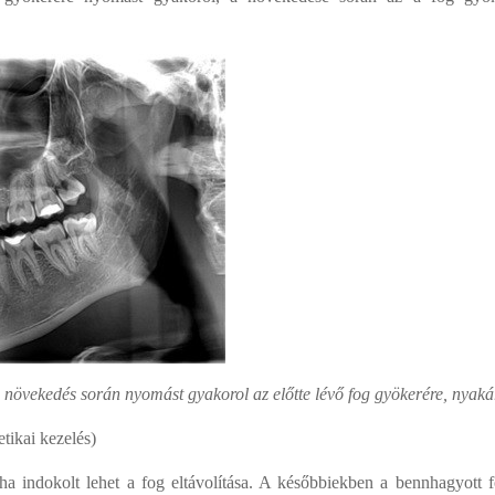
 növekedés során nyomást gyakorol az előtte lévő fog gyökerére, nyaká
etikai kezelés)
ha indokolt lehet a fog eltávolítása. A későbbiekben a bennhagyott f