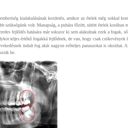
emberiség kialakulásának kezdetén, amikor az ételek még sokkal ko
obb szükségünk volt. Manapság, a puhára főzött, sütött ételek korában
zredes fejlődés hatására már sokszor ki sem alakulnak ezek a fogak, s
olykor teljes értékű fogakká fejlődnek, de van, hogy csak csökevények 
övekedésnek indult fog akár nagyon erőteljes panaszokat is okozhat. 
kezik be.