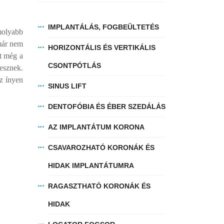
IMPLANTÁLÁS, FOGBEÜLTETÉS
molyabb
 már nem
HORIZONTÁLIS ÉS VERTIKÁLIS
őt még a
CSONTPÓTLÁS
lesznek.
Az ínyen
SINUS LIFT
DENTOFÓBIA ÉS ÉBER SZEDÁLÁS
AZ IMPLANTÁTUM KORONA
CSAVAROZHATÓ KORONÁK ÉS
HIDAK IMPLANTÁTUMRA
RAGASZTHATÓ KORONÁK ÉS
HIDAK