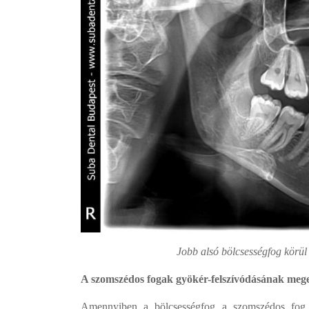
Jobb alsó bölcsességfog körül 
A szomszédos fogak gyökér-felszívódásának mege
Amennyiben a bölcsességfog a szomszédos fog 