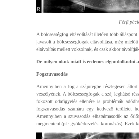
Férfi pác
A bölcsességfog eltávolítását illetően több álláspo
javasolt a bölcsességfogak eltávolítása, még miel
eltávolítás mellett voksolnak, és csak akkor távolítjá
De milyen okok miatt is érdemes elgondolkodni a 
Fogszuvasodás
Amennyiben a fog a szájüregbe részlegesen áttört
veszélyének. A bölcsességfogak a száj leghátsó rész
fokozott odafigyelés ellenére is problémák adódh
fogszuvasodás számára egy kedvező területet hoz
Amennyiben a szuvasodás elhatalmasodik az őrlőf
megmenteni (pl.: gyökérkezelés, koronázás). Ezek k