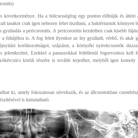
ronitis)
örés következménye.
Ha a bölcsességfog egy ponton előbújik és áttöri 
akult tasakot csak igen nehezen lehet tisztítani, a baktériumok könnyen 
s gyulladás a pericoronitis. A
pericoronitis
kezdetben csak kisebb fájd
a fültájékra is. A fog felett ilyenkor az íny gyulladt, vérbő, és akár 
ájnyitási korlátozottságot, szájzárat, a környéki nyirokcsomók duzza
 jelentkezhet. Ezekkel a panaszokkal feltétlenül fogorvoshoz kell fo
ökércsúcs körüli részére is tovább terjedhet, melyből igen komoly 
kulhat ki, amely fokozatosan növekszik, és az állcsontokban csontfels
szítésével is kimutatható.