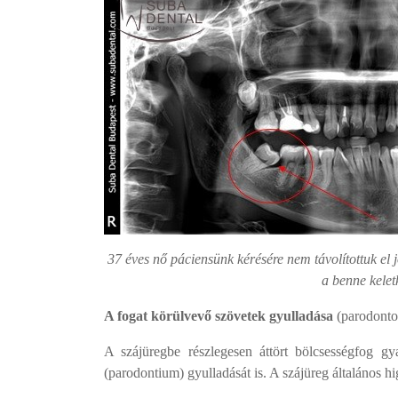
37 éves nő páciensünk kérésére nem távolítottuk el j
a benne kelet
A fogat körülvevő szövetek gyulladása
(parodontol
A szájüregbe részlegesen áttört bölcsességfog gy
(parodontium) gyulladását is. A szájüreg általános hig