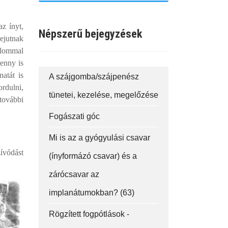
az ínyt,
Népszerű bejegyzések
bejutnak
alommal
genny is
natát is
A szájgomba/szájpenész
rdulni,
tünetei, kezelése, megelőzése
további
Fogászati góc
Mi is az a gyógyulási csavar
zívódást
(ínyformázó csavar) és a
zárócsavar az
implanátumokban? (63)
Rögzített fogpótlások -