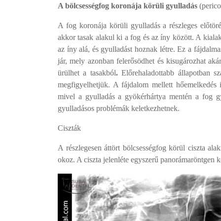
A bölcsességfog koronája körüli gyulladás
(perico
A fog koronája körüli gyulladás a részleges előt
akkor tasak alakul ki a fog és az íny között. A kial
az íny alá, és gyulladást hoznak létre. Ez a fájdalma
jár, mely azonban felerősödhet és kisugározhat akár 
ürülhet a tasakból
.
Előrehaladottabb állapotban sz
megfigyelhetjük. A fájdalom mellett hőemelkedés is
mivel a gyulladás a gyökérhártya mentén a fog gy
gyulladásos problémák keletkezhetnek.
Ciszták
A részlegesen áttört bölcsességfog körül ciszta ala
okoz. A ciszta jelenléte egyszerű panorámaröntgen ké