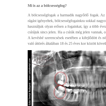
Mi is az a bölcsességfog?
A bölcsességfogak a harmadik nagyőrlő fogak. Az 
rágást igényeltek, bölcsességfogainkra sokkal nagy
használjuk olyan erősen a fogainkat, így a több éve
csírájuk sincs jelen. Ha a csírák még jelen vannak, 
A kevésbé szerencsések esetében a kifejlődött és n
való áttörés általában 18 és 25 éves kor között követ