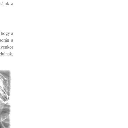
nájuk a
, hogy a
során a
Ilyenkor
ndulnak,