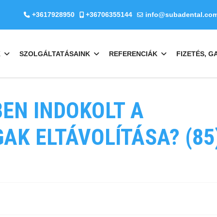
+3617928950
+36706355144
info@subadental.co
K
SZOLGÁLTATÁSAINK
REFERENCIÁK
FIZETÉS, G
BEN INDOKOLT A
AK ELTÁVOLÍTÁSA? (85