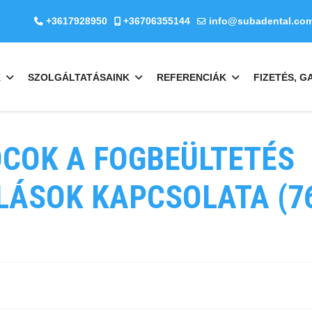
+3617928950
+36706355144
info@subadental.co
K
SZOLGÁLTATÁSAINK
REFERENCIÁK
FIZETÉS, G
ÓCOK A FOGBEÜLTETÉS
LÁSOK KAPCSOLATA (7