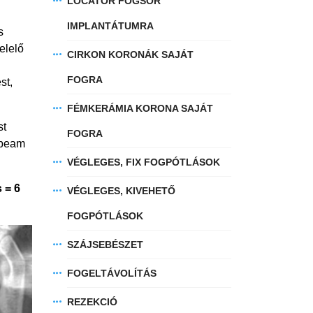
LOCATOR FOGSOR
IMPLANTÁTUMRA
s
elelő
CIRKON KORONÁK SAJÁT
FOGRA
st,
FÉMKERÁMIA KORONA SAJÁT
st
FOGRA
 beam
VÉGLEGES, FIX FOGPÓTLÁSOK
 = 6
VÉGLEGES, KIVEHETŐ
FOGPÓTLÁSOK
SZÁJSEBÉSZET
FOGELTÁVOLÍTÁS
REZEKCIÓ