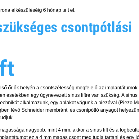
rona elkészüléséig 6 hónap telt el.
szükséges csontpótlási
ft
első őrlők helyén a csontszélesség megfelelő az implantátumok
 esetekben egy úgynevezett sinus liftre van szükség. A sinus l
technikát alkalmazunk, egy ablakot vágunk a piezóval (Piezo M
gben lévő Schneider membránt, és csontpótló anyagot helyezü
tudjuk.
gassága nagyobb, mint 4 mm, akkor a sinus lift és a fogbeülte
mplantátumot ez a 4 mm magas csont meg tudja tartani és egy j