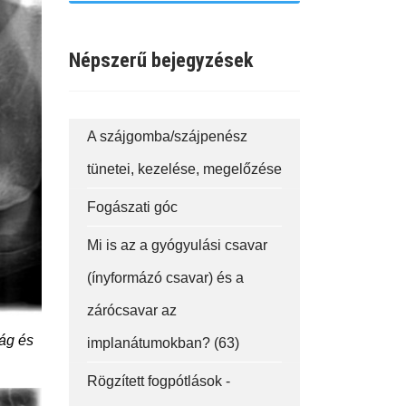
Népszerű bejegyzések
A szájgomba/szájpenész
tünetei, kezelése, megelőzése
Fogászati góc
Mi is az a gyógyulási csavar
(ínyformázó csavar) és a
zárócsavar az
ág és
implanátumokban? (63)
Rögzített fogpótlások -