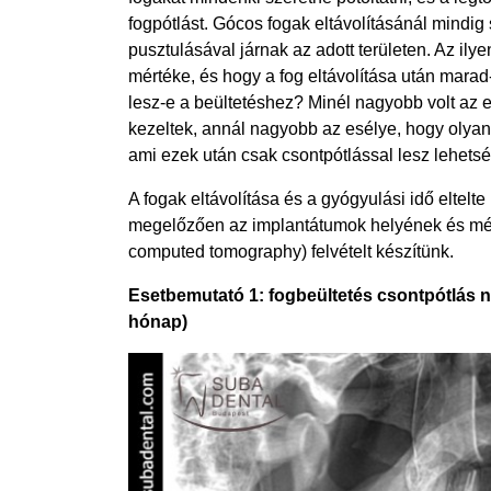
fogpótlást. Gócos fogak eltávolításánál mindig 
pusztulásával járnak az adott területen. Az il
mértéke, és hogy a fog eltávolítása után marad-
lesz-e a beültetéshez? Minél nagyobb volt az 
kezeltek, annál nagyobb az esélye, hogy olyan s
ami ezek után csak csontpótlással lesz lehets
A fogak eltávolítása és a gyógyulási idő eltelt
megelőzően az implantátumok helyének és m
computed tomography) felvételt készítünk.
Esetbemutató 1: fogbeültetés csontpótlás n
hónap)