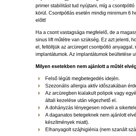
primer stabilitást tud nyújtani, míg a csontpót
körül. Csontpótlás esetén mindig minimum 6 h
előtt!
Ha a csont vastagsága megfelelő, de a magass
sinus lift műtétre van szükség. Ez azt jelenti, 
el, feltöltjük az arcüreget csontpótló anyaggal
implantátumok. Az implantátumok beültetése utá
Milyen esetekben nem ajánlott a műtét elv
Felső légúti megbetegedés idején.
Szezonális allergia aktív időszakában érd
Az arcüregben kialakult polipok vagy egyéb
általi kezelése után végezhető el.
A dohányzás lényegesen növeli a sikertel
A daganatos betegeknek nem ajánlott elvége
készítmények miatt).
Elhanyagolt szájhigiénia (nem szanált száj,