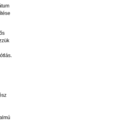
tátum
ítése
sős
ezzük
ótlás.
ész
talmú