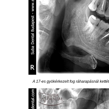
A 17-es gyökérkezelt fog ráharapásnál kettétö