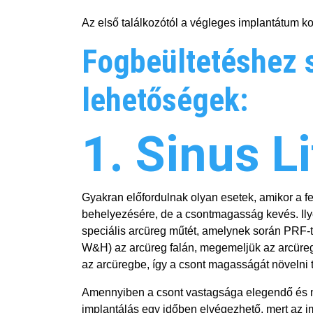
Az első találkozótól a végleges implantátum ko
Fogbeültetéshez 
lehetőségek:
1. Sinus Li
Gyakran előfordulnak olyan esetek, amikor a f
behelyezésére, de a csontmagasság kevés. Ilyen
speciális arcüreg műtét, amelynek során PRF-
W&H) az arcüreg falán, megemeljük az arcüre
az arcüregbe, így a csont magasságát növelni 
Amennyiben a csont vastagsága elegendő és ma
implantálás egy időben elvégezhető, mert az i