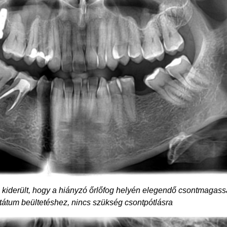
n kiderült, hogy a hiányzó őrlőfog helyén elegendő csontmagass
tátum beültetéshez, nincs szükség csontpótlásra