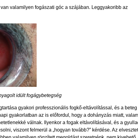
van valamilyen fogászati góc a szájában. Leggyakoribb az
nyagolt idült fogágybetegség
tartása gyakori professzionális fogkő-eltávolítással, és a beteg
api gyakorlatban az is előfordul, hogy a dohányzás miatt, valam
tetlenekké válnak. Ilyenkor a fogak eltávolításával, és a gyulla
osolni, viszont felmerül a „hogyan tovább?” kérdése. Az elvesztet
többen valamilyen rögzített megoldást szeretnénk, nem kivehető