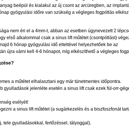
ló anyag beépül és kialakul az új csont az arcüregben, az implan
ónap gyógyulási időre van szükség a végleges fogpótlás elkész
ága nem éri el a 4mm-t, abban az esetben úgynevezett 2 lépc
hogy első alkalommal csak a sinus lift műtétet (csontpótlást) vég
, majd 6 hónap gyógyulási idő elteltével helyezhetőek be az
n újra várni kell 4-6 hónapot, míg elkészíthető a végleges fogp
égzése?
emes a műtétet elhalasztani egy már tünetmentes időpontra.
 gyulladások jelenléte esetén a sinus lift csak ezek fül-orr-gég
enség esélyét!
zni a sinus lift műtétet (a sugárkezelés és a biszfoszfonát tar
 tele gyulladásokkal, fertőzéssel, tályoggal).