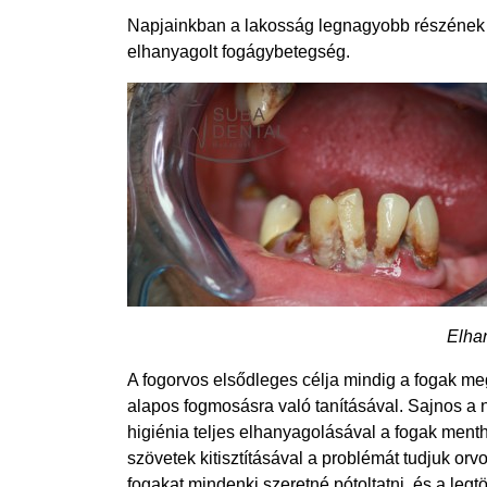
Napjainkban a lakosság legnagyobb részének 
elhanyagolt fogágybetegség.
Elha
A fogorvos elsődleges célja mindig a fogak meg
alapos fogmosásra való tanításával. Sajnos a n
higiénia teljes elhanyagolásával a fogak menthe
szövetek kitisztításával a problémát tudjuk orv
fogakat mindenki szeretné pótoltatni, és a leg