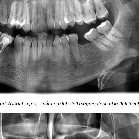
rt. A fogat sajnos, már nem lehetett megmenteni, el kellett távol