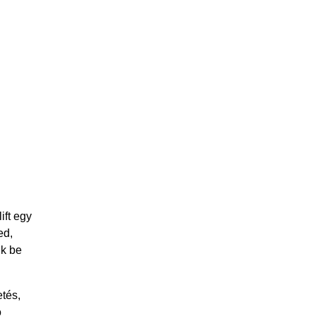
ift egy
ed,
nk be
tés,
ó