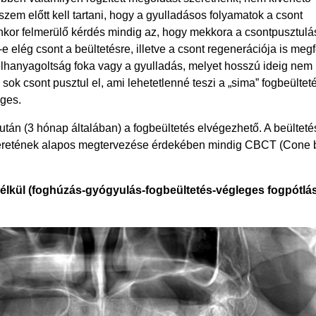
szem előtt kell tartani, hogy a gyulladásos folyamatok a csont
yenkor felmerülő kérdés mindig az, hogy mekkora a csontpusztulá
e elég csont a beültetésre, illetve a csont regenerációja is megf
elhanyagoltság foka vagy a gyulladás, melyet hosszú ideig nem
ok csont pusztul el, ami lehetetlenné teszi a „sima” fogbeülteté
éges.
e után (3 hónap általában) a fogbeültetés elvégezhető. A beülteté
éretének alapos megtervezése érdekében mindig CBCT (Cone
élkül (foghúzás-gyógyulás-fogbeültetés-végleges fogpótlás