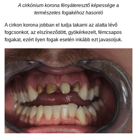
A cirkónium korona fényáteresztő képessége a
természetes fogakéhoz hasonló
A cirkon korona jobban el tudja takarni az alatta lévő
fogcsonkot, az elszíneződött, gyökérkezelt, fémcsapos
fogakat, ezért ilyen fogak esetén inkább ezt javasoljuk.