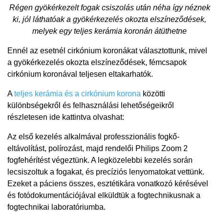
Régen gyökérkezelt fogak csiszolás után néha így néznek
ki, jól láthatóak a gyökérkezelés okozta elszíneződések,
melyek egy teljes kerámia koronán átüthetne
Ennél az esetnél cirkónium koronákat választottunk, mivel
a gyökérkezelés okozta elszíneződések, fémcsapok
cirkónium koronával teljesen eltakarhatók.
A
teljes kerámia és a cirkónium korona
közötti
különbségekről és felhasználási lehetőségeikről
részletesen ide kattintva olvashat:
Az első kezelés alkalmával professzionális fogkő-
eltávolítást, polírozást, majd rendelői Philips Zoom 2
fogfehérítést végeztünk. A legközelebbi kezelés során
lecsiszoltuk a fogakat, és precíziós lenyomatokat vettünk.
Ezeket a páciens összes, esztétikára vonatkozó kérésével
és fotódokumentációjával elküldtük a fogtechnikusnak a
fogtechnikai laboratóriumba.