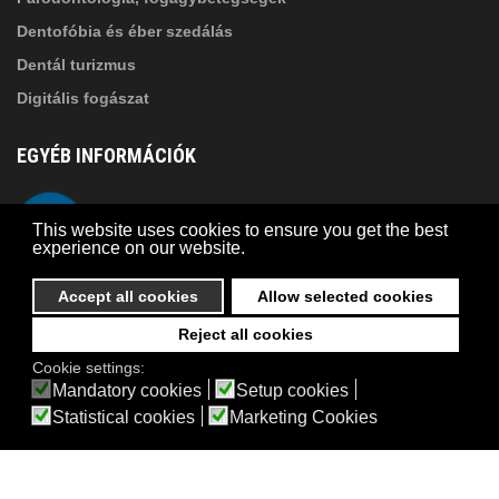
Dentofóbia és éber szedálás
Dentál turizmus
Digitális fogászat
EGYÉB INFORMÁCIÓK
A Suba Dentistről
Telefon
This website uses cookies to ensure you get the best
Adatkezelési szabályzat
experience on our website.
Kapcsolat
Accept all cookies
Allow selected cookies
Reject all cookies
© 2026 Suba Dental | Webdesign by
FRIK
Cookie settings:
Akadálymentesítési nyilatkozat
Mandatory cookies
Setup cookies
Statistical cookies
Marketing Cookies