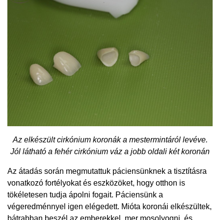
Az elkészült cirkónium koronák a mestermintáról levéve.
Jól látható a fehér cirkónium váz a jobb oldali két koronán
Az átadás során megmutattuk páciensünknek a tisztításra
vonatkozó fortélyokat és eszközöket, hogy otthon is
tökéletesen tudja ápolni fogait. Páciensünk a
végeredménnyel igen elégedett. Mióta koronái elkészültek,
bátrabban beszél az emberekkel, mer mosolyogni, és