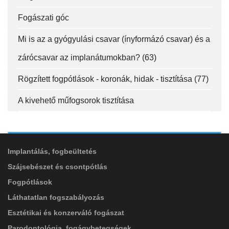
f
square
fa-
Fogászati góc
EMAILCIME
linkedin-
in
Mi is az a gyógyulási csavar (ínyformázó csavar) és a
zárócsavar az implanátumokban? (63)
FELIRATKOZÁS
Rögzített fogpótlások - koronák, hidak - tisztítása (77)
FELIRATKOZÁS
A kivehető műfogsorok tisztítása
ADATVÉDELMI TÁJÉKOZTATÓ
(*)
SZOLGÁLTATÁSAINK
Elolvastam, és elfogadom az
Adatkezelési
tájékoztatóban
foglaltakat!
Implantálás, fogbeültetés
Szájsebészet és csontpótlás
Fogpótlások
Láthatatlan fogszabályozás
Esztétikai és konzerváló fogászat
Parodontológia, fogágybetegségek