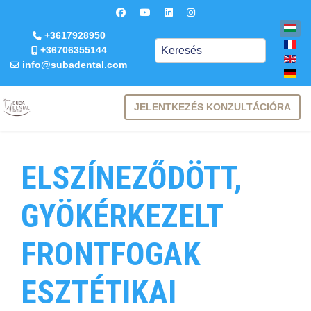
+3617928950
Keresés
+36706355144
info@subadental.com
JELENTKEZÉS KONZULTÁCIÓRA
ELSZÍNEZŐDÖTT,
GYÖKÉRKEZELT
FRONTFOGAK
ESZTÉTIKAI