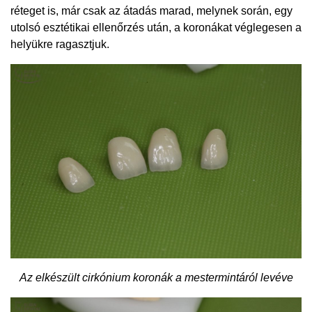
réteget is, már csak az átadás marad, melynek során, egy
utolsó esztétikai ellenőrzés után, a koronákat véglegesen a
helyükre ragasztjuk.
Az elkészült cirkónium koronák a mestermintáról levéve