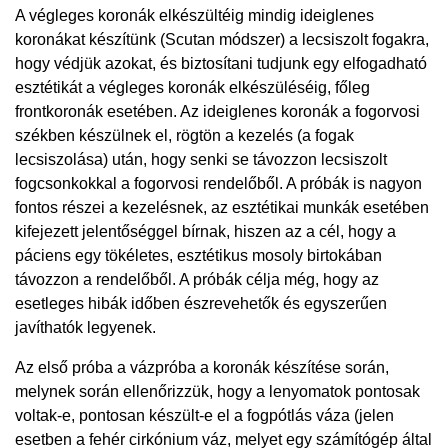
A végleges koronák elkészültéig mindig ideiglenes
koronákat készítünk (Scutan módszer) a lecsiszolt fogakra,
hogy védjük azokat, és biztosítani tudjunk egy elfogadható
esztétikát a végleges koronák elkészüléséig, főleg
frontkoronák esetében. Az ideiglenes koronák a fogorvosi
székben készülnek el, rögtön a kezelés (a fogak
lecsiszolása) után, hogy senki se távozzon lecsiszolt
fogcsonkokkal a fogorvosi rendelőből. A próbák is nagyon
fontos részei a kezelésnek, az esztétikai munkák esetében
kifejezett jelentőséggel bírnak, hiszen az a cél, hogy a
páciens egy tökéletes, esztétikus mosoly birtokában
távozzon a rendelőből. A próbák célja még, hogy az
esetleges hibák időben észrevehetők és egyszerűen
javíthatók legyenek.
Az első próba a vázpróba a koronák készítése során,
melynek során ellenőrizzük, hogy a lenyomatok pontosak
voltak-e, pontosan készült-e el a fogpótlás váza (jelen
esetben a fehér cirkónium váz, melyet egy számítógép által