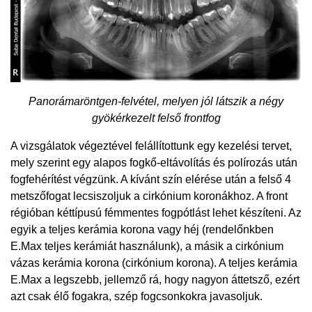
Panorámaröntgen-felvétel, melyen jól látszik a négy
gyökérkezelt felső frontfog
A vizsgálatok végeztével felállítottunk egy kezelési tervet,
mely szerint egy alapos fogkő-eltávolítás és polírozás után
fogfehérítést végzünk. A kívánt szín elérése után a felső 4
metszőfogat lecsiszoljuk a cirkónium koronákhoz. A front
régióban kéttípusú fémmentes fogpótlást lehet készíteni. Az
egyik a teljes kerámia korona vagy héj (rendelőnkben
E.Max teljes kerámiát használunk), a másik a cirkónium
vázas kerámia korona (cirkónium korona). A teljes kerámia
E.Max a legszebb, jellemző rá, hogy nagyon áttetsző, ezért
azt csak élő fogakra, szép fogcsonkokra javasoljuk.