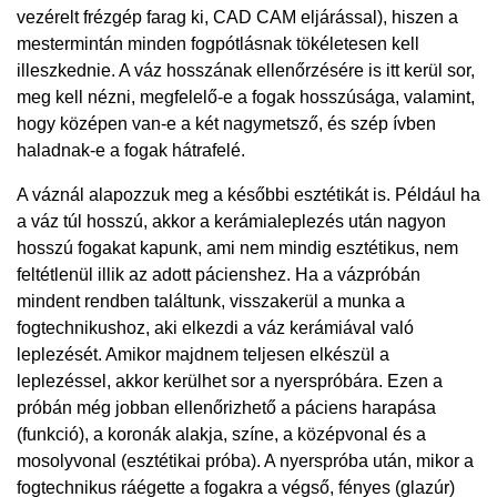
vezérelt frézgép farag ki, CAD CAM eljárással), hiszen a
mestermintán minden fogpótlásnak tökéletesen kell
illeszkednie. A váz hosszának ellenőrzésére is itt kerül sor,
meg kell nézni, megfelelő-e a fogak hosszúsága, valamint,
hogy középen van-e a két nagymetsző, és szép ívben
haladnak-e a fogak hátrafelé.
A váznál alapozzuk meg a későbbi esztétikát is. Például ha
a váz túl hosszú, akkor a kerámialeplezés után nagyon
hosszú fogakat kapunk, ami nem mindig esztétikus, nem
feltétlenül illik az adott pácienshez. Ha a vázpróbán
mindent rendben találtunk, visszakerül a munka a
fogtechnikushoz, aki elkezdi a váz kerámiával való
leplezését. Amikor majdnem teljesen elkészül a
leplezéssel, akkor kerülhet sor a nyerspróbára. Ezen a
próbán még jobban ellenőrizhető a páciens harapása
(funkció), a koronák alakja, színe, a középvonal és a
mosolyvonal (esztétikai próba). A nyerspróba után, mikor a
fogtechnikus ráégette a fogakra a végső, fényes (glazúr)