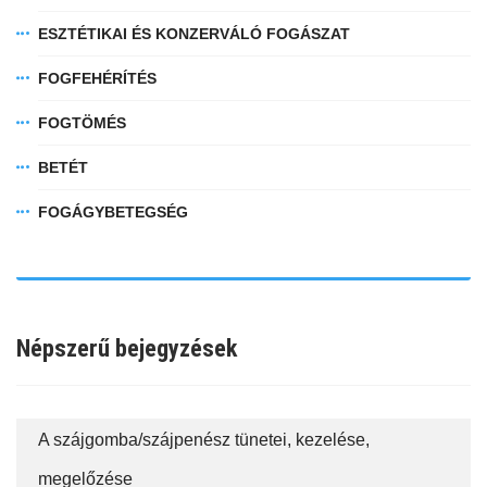
ESZTÉTIKAI ÉS KONZERVÁLÓ FOGÁSZAT
FOGFEHÉRÍTÉS
FOGTÖMÉS
BETÉT
FOGÁGYBETEGSÉG
Népszerű bejegyzések
fab
fab
fab
A szájgomba/szájpenész tünetei, kezelése,
fa-
fa-
fa-
ITT TALÁL MEG
MINKET
facebook-
instagram
youtube-
megelőzése
fab