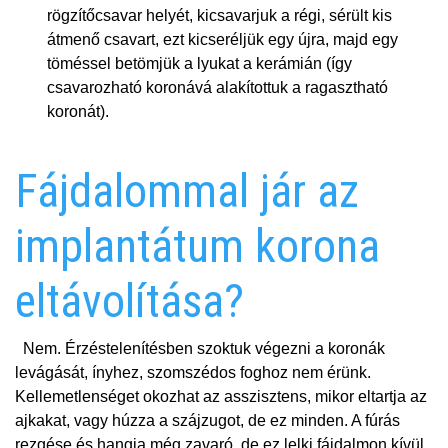
rögzítőcsavar helyét, kicsavarjuk a régi, sérült kis
átmenő csavart, ezt kicseréljük egy újra, majd egy
töméssel betömjük a lyukat a kerámián (így
csavarozható koronává alakítottuk a ragasztható
koronát).
Fájdalommal jár az
implantátum korona
eltávolítása?
Nem. Érzéstelenítésben szoktuk végezni a koronák
levágását, ínyhez, szomszédos foghoz nem érünk.
Kellemetlenséget okozhat az asszisztens, mikor eltartja az
ajkakat, vagy húzza a szájzugot, de ez minden. A fúrás
rezgése és hangja még zavaró, de ez lelki fájdalmon kívül