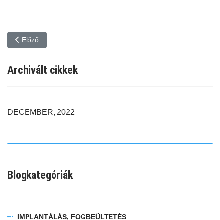
Előző cikk: Fogbeültetés (implantálás), ideiglenes fogsor alábélel
Előző
Archivált cikkek
DECEMBER, 2022
Blogkategóriák
IMPLANTÁLÁS, FOGBEÜLTETÉS