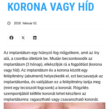
KORONA VAGY HÍD
2018. február 01
Az implantátum egy hiányzó fog műgyökere, amit az íny
alá, a csontba ültetünk be. Miután becsontosodik az
implantátum (3 hónap), elkészítjük rá a fogpótlást (korona
vagy híd). Az implantátum és a korona között egy
felépítmény (abutment) helyezkedik el, ezt becsavarjuk az
implantátumba, és valójában ez a felépítmény tartja meg
(mint egy lecsiszolt fogcsonk) a koronát. Rögzítés
szempontjából kétféle koronát lehet készíteni az
implantátumra: ragasztható vagy csavarozható koronát.