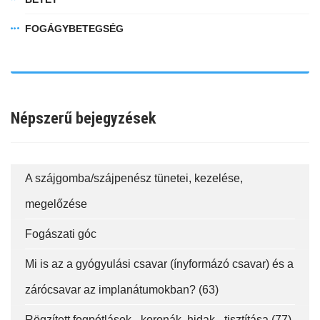
FOGÁGYBETEGSÉG
Népszerű bejegyzések
fab
fab
fab
fa-
fa-
fa-
A szájgomba/szájpenész tünetei, kezelése,
ITT TALÁL MEG
MINKET
facebook-
instagram
youtube-
megelőzése
fab
f
square
fa-
Fogászati góc
EMAILCIME
linkedin-
in
Mi is az a gyógyulási csavar (ínyformázó csavar) és a
zárócsavar az implanátumokban? (63)
FELIRATKOZÁS
Rögzített fogpótlások - koronák, hidak - tisztítása (77)