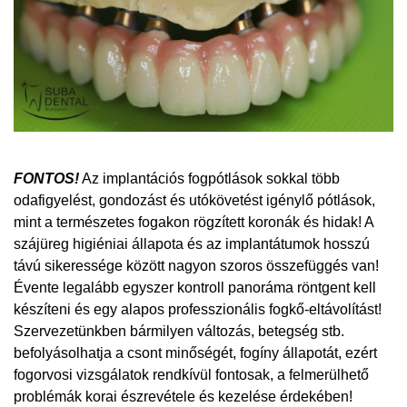
FONTOS!
Az implantációs fogpótlások sokkal több
odafigyelést, gondozást és utókövetést igénylő pótlások,
mint a természetes fogakon rögzített koronák és hidak! A
szájüreg higiéniai állapota és az implantátumok hosszú
távú sikeressége között nagyon szoros összefüggés van!
Évente legalább egyszer kontroll panoráma röntgent kell
készíteni és egy alapos professzionális fogkő-eltávolítást!
Szervezetünkben bármilyen változás, betegség stb.
befolyásolhatja a csont minőségét, fogíny állapotát, ezért
fogorvosi vizsgálatok rendkívül fontosak, a felmerülhető
problémák korai észrevétele és kezelése érdekében!