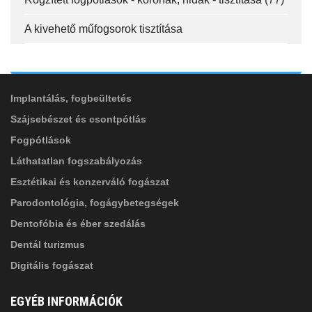
FELIRATKOZÁS
A kivehető műfogsorok tisztítása
ADATVÉDELMI TÁJÉKOZTATÓ
(*)
SZOLGÁLTATÁSAINK
Elolvastam, és elfogadom az
Adatkezelési
tájékoztatóban
foglaltakat!
Implantálás, fogbeültetés
Szájsebészet és csontpótlás
Fogpótlások
Láthatatlan fogszabályozás
Esztétikai és konzerváló fogászat
Parodontológia, fogágybetegségek
Dentofóbia és éber szedálás
Dentál turizmus
Digitális fogászat
EGYÉB INFORMÁCIÓK