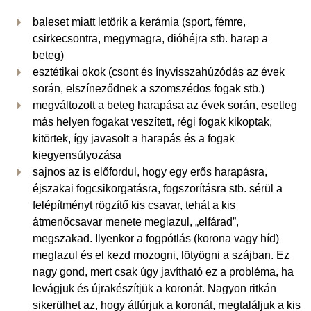
baleset miatt letörik a kerámia (sport, fémre,
csirkecsontra, megymagra, dióhéjra stb. harap a
beteg)
esztétikai okok (csont és ínyvisszahúzódás az évek
során, elszíneződnek a szomszédos fogak stb.)
megváltozott a beteg harapása az évek során, esetleg
más helyen fogakat veszített, régi fogak kikoptak,
kitörtek, így javasolt a harapás és a fogak
kiegyensúlyozása
sajnos az is előfordul, hogy egy erős harapásra,
éjszakai fogcsikorgatásra, fogszorításra stb. sérül a
felépítményt rögzítő kis csavar, tehát a kis
átmenőcsavar menete meglazul, „elfárad”,
megszakad. Ilyenkor a fogpótlás (korona vagy híd)
meglazul és el kezd mozogni, lötyögni a szájban. Ez
nagy gond, mert csak úgy javítható ez a probléma, ha
levágjuk és újrakészítjük a koronát. Nagyon ritkán
sikerülhet az, hogy átfúrjuk a koronát, megtaláljuk a kis