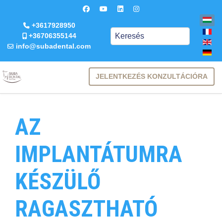
+3617928950
Keresés
+36706355144
info@subadental.com
JELENTKEZÉS KONZULTÁCIÓRA
AZ
IMPLANTÁTUMRA
KÉSZÜLŐ
RAGASZTHATÓ