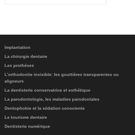
S'ABONNER À
PROTECTION DES DONNÉES
(*)
J'ai lu et j'accepte les
informations sur le
SERVICES
traitement des données
!
Implantation
La chirurgie dentaire
Les prothéses
L’orthodontie invisible: les gouttières transparentes ou
aligneurs
La dentisterie conservatrice et esthétique
La parodontologie, les maladies parodontales
Dentophobie et la sédation consciente
Le tourisme dentaire
Dentisterie numérique