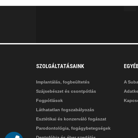
fa
f
fa-
li
in
SZOLGÁLTATÁSAINK
EGYÉ
Implantálás, fogbeültetés
A Suba
Szájsebészet és csontpótlás
Adatke
Fogpótlások
Kapcso
Láthatatlan fogszabályozás
Esztétikai és konzerváló fogászat
Parodontológia, fogágybetegségek
Dentofóbia és éber szedálás