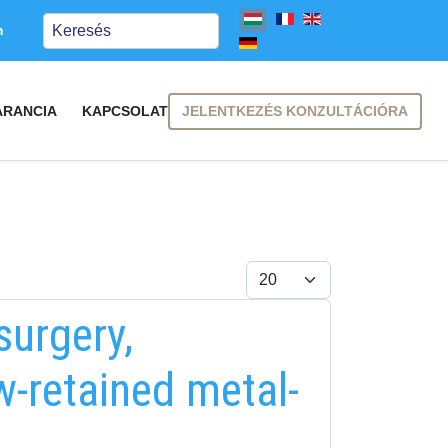
Keresés
m
JELENTKEZÉS KONZULTÁCIÓRA
ARANCIA
KAPCSOLAT
Tételek #
surgery,
w-retained metal-