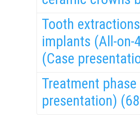
Tooth extractions
implants (All-on-
(Case presentatio
Treatment phase I
presentation) (68
fab
fa
fa-
fa-
ITT TALÁL MEG
MINKET
facebook-
in