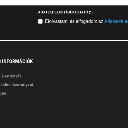
b
square
ADATVÉDELMI TÁJÉKOZTATÓ
(*)
nkedin-
Elolvastam, és elfogadom az
Adatkezelés
B INFORMÁCIÓK
 Dentistről
zelési szabályzat
lat