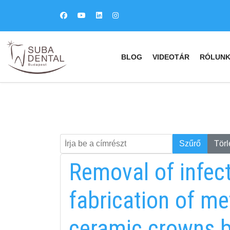
BLOG
VIDEOTÁR
RÓLUN
Írja be a címrészt
Keresés
Szűrő
Törl
Removal of infect
fabrication of me
ceramic crowns b