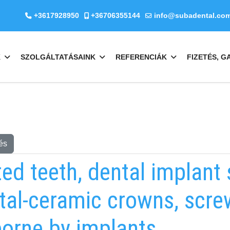
+3617928950
+36706355144
info@subadental.co
K
SZOLGÁLTATÁSAINK
REFERENCIÁK
FIZETÉS, G
és
ed teeth, dental implant 
tal-ceramic crowns, scre
orne by implants