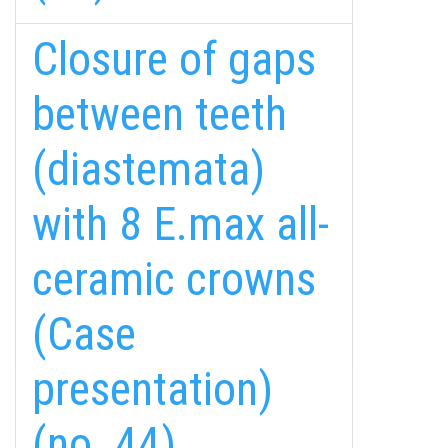
Closure of gaps
between teeth
(diastemata)
with 8 E.max all-
ceramic crowns
fab
fab
fab
fa-
fa-
fa-
ITT TALÁL MEG
(Case
MINKET
facebook-
instagram
youtube-
fab
f
square
fa-
presentation)
EMAILCIME
linkedin-
in
(no. 44)