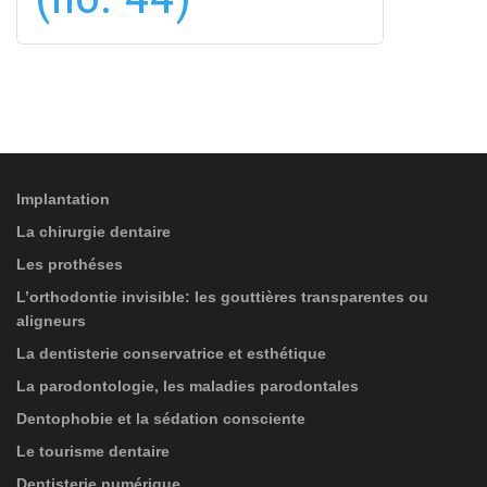
S'ABONNER À
PROTECTION DES DONNÉES
(*)
J'ai lu et j'accepte les
informations sur le
SERVICES
traitement des données
!
Implantation
La chirurgie dentaire
Les prothéses
L’orthodontie invisible: les gouttières transparentes ou
aligneurs
La dentisterie conservatrice et esthétique
La parodontologie, les maladies parodontales
Dentophobie et la sédation consciente
Le tourisme dentaire
Dentisterie numérique