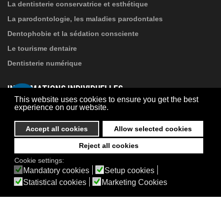
La dentisterie conservatrice et esthétique
La parodontologie, les maladies parodontales
Dentophobie et la sédation consciente
Le tourisme dentaire
Dentisterie numérique
INFORMATIONS INDIVIDUELLES
This website uses cookies to ensure you get the best
experience on our website.
À propos de Suba Dental
Accept all cookies
Allow selected cookies
Politique de confidentialité
Contact
Reject all cookies
© 2026 Suba Dental | Webdesign by
FRIK
Cookie settings:
Akadálymentesítési nyilatkozat
Mandatory cookies
Setup cookies
Statistical cookies
Marketing Cookies