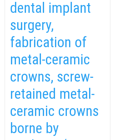
dental implant
surgery,
fabrication of
metal-ceramic
crowns, screw-
retained metal-
ceramic crowns
borne by
fab
fab
fab
fa-
fa-
fa-
ITT TALÁL MEG