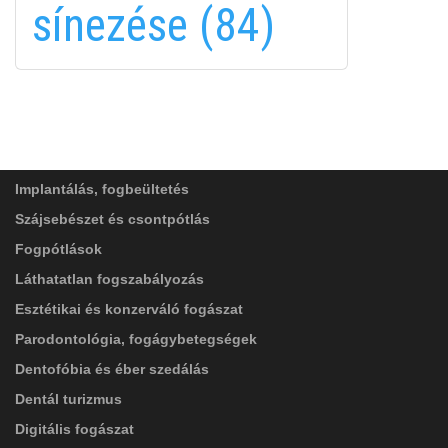
sínezése (84)
FELIRATKOZÁS
FELIRATKOZÁS
ADATVÉDELMI TÁJÉKOZTATÓ
(*)
SZOLGÁLTATÁSAINK
Elolvastam, és elfogadom az
Adatkezelési
tájékoztatóban
foglaltakat!
Implantálás, fogbeültetés
Szájsebészet és csontpótlás
Fogpótlások
Láthatatlan fogszabályozás
Esztétikai és konzerváló fogászat
Parodontológia, fogágybetegségek
Dentofóbia és éber szedálás
Dentál turizmus
Digitális fogászat