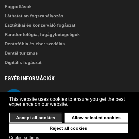
Fogpótlások
Láthatatlan fogszabályozás
Esztétikai és konzerváló fogászat
Parodontológia, fogágybetegségek
Dentofóbia és éber szedálás
Dentál turizmus
Digitális fogászat
EGYÉB INFORMÁCIÓK
A Suba Dentistről
Telefon
This website uses cookies to ensure you get the best
Adatkezelési szabályzat
experience on our website.
Kapcsolat
Accept all cookies
Allow selected cookies
Reject all cookies
© 2026 Suba Dental | Webdesign by
FRIK
Cookie settings: