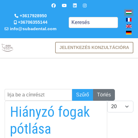
+3617928950
Keresés
+36706355144
info@subadental.com
JELENTKEZÉS KONZULTÁCIÓRA
Írja be a címrészt
Keresés
Szűrő
Törlés
Tételek #
Hiányzó fogak
pótlása