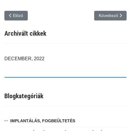
Előző cikk: Gócos fog eltávolítása, sinus lift, csontpótlás, implant
Következő cikk: H
Előző
Következő
Archivált cikkek
DECEMBER, 2022
Blogkategóriák
IMPLANTÁLÁS, FOGBEÜLTETÉS