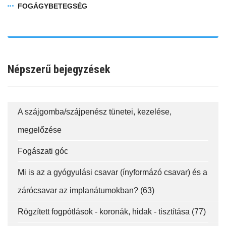
FOGÁGYBETEGSÉG
Népszerű bejegyzések
fab
fab
fab
fa-
fa-
fa-
A szájgomba/szájpenész tünetei, kezelése,
ITT TALÁL MEG
MINKET
facebook-
instagram
youtube-
megelőzése
fab
f
square
fa-
Fogászati góc
EMAILCIME
linkedin-
in
Mi is az a gyógyulási csavar (ínyformázó csavar) és a
zárócsavar az implanátumokban? (63)
FELIRATKOZÁS
Rögzített fogpótlások - koronák, hidak - tisztítása (77)
FELIRATKOZÁS