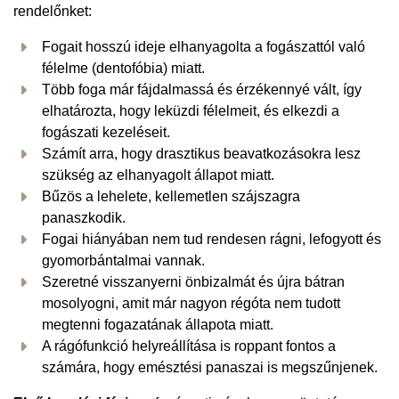
rendelőnket:
Fogait hosszú ideje elhanyagolta a fogászattól való
félelme (dentofóbia) miatt.
Több foga már fájdalmassá és érzékennyé vált, így
elhatározta, hogy leküzdi félelmeit, és elkezdi a
fogászati kezeléseit.
Számít arra, hogy drasztikus beavatkozásokra lesz
szükség az elhanyagolt állapot miatt.
Bűzös a lehelete, kellemetlen szájszagra
panaszkodik.
Fogai hiányában nem tud rendesen rágni, lefogyott és
gyomorbántalmai vannak.
Szeretné visszanyerni önbizalmát és újra bátran
mosolyogni, amit már nagyon régóta nem tudott
megtenni fogazatának állapota miatt.
A rágófunkció helyreállítása is roppant fontos a
számára, hogy emésztési panaszai is megszűnjenek.