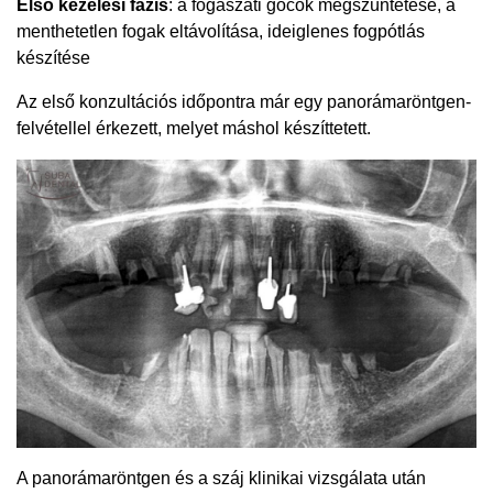
Első kezelési fázis
: a fogászati gócok megszüntetése, a
menthetetlen fogak eltávolítása, ideiglenes fogpótlás
készítése
Az első konzultációs időpontra már egy panorámaröntgen-
felvétellel érkezett, melyet máshol készíttetett.
A panorámaröntgen és a száj klinikai vizsgálata után