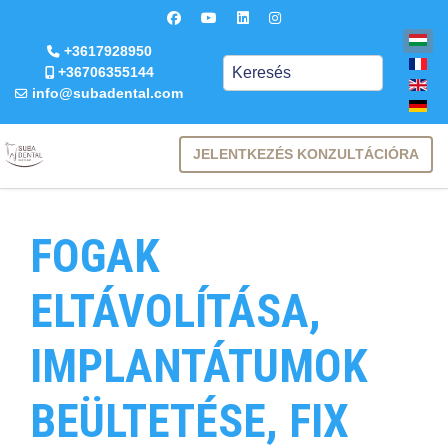
+3617928950
Keresés
+36706355144
info@subadental.com
JELENTKEZÉS KONZULTÁCIÓRA
FOGAK
ELTÁVOLÍTÁSA,
IMPLANTÁTUMOK
BEÜLTETÉSE, FIX