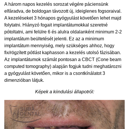
A három napos kezelés sorozat végére páciensünk
elfáradva, de boldogan távozott új, ideiglenes fogsoraival.
A kezeléseket 3 hónapos gyógyulást követően lehet majd
folytatni. Hiányzó fogait implantátumokkal szeretné
pótoltatni, ami felülre 6 és alulra oldalanként minimum 2-2
implantátum beültetését jelenti. Ez az a minimum
implantátum mennyiség, mely szükséges ahhoz, hogy
fix/rögzített pótlást kaphasson a kezelés utolsó fázisában.
Az implantátumok számát pontosan a CBCT (Cone beam
computed tomography) alapján fogjuk tudni meghatározni
a gyógyulást követően, mikor is a csontkínálatot 3
dimenzióban látjuk.
Képek a kiindulási állapotról: