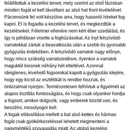
felállítottuk a kezelési tervet, mely szerint az első fázisban
minden fogát el kell távolítani az alsó hat front kivételével.
Páciensünk fel volt készülve arra, hogy hasonló híreket fog
kapni. El is fogadta a kezelési tervet, és megkezdtük a
kezeléseket. Félelmei ellenére nem kért éber szedálást, és
így is példásan viselte a foghúzásokat. Az ínyt felszívódó
varratokkal zártuk a beavatkozás után a szebb és gyorsabb
gyógyulás érdekében. A felszívódó varratok nagy előnye,
hogy nincs szükség varratszedésre, ilyenkor a varratok
maguktól kiesnek néhány hét elteltével. Azonnal
ideiglenes, kivehető fogsorokat kapott a gyógyulás idejére,
hogy egy kicsit az esztétikát is rendbe hozzuk, és
önbizalmat nyerjen. Természetesen felhívtuk a figyelmét az
alapos tisztítás fontosságára, és hogy csak olyankor hordja
a fogsort, amikor dolgozik, vagy emberek között van, és
beszélni, mosolyogni kell.
A fogak eltávolítása mellett a bal alsó kettes és hármas
fogát csak gyökérkezeléssel lehetett megmenteni a
nagymértékű szuvasodás miatt, Az utolsó kezelési