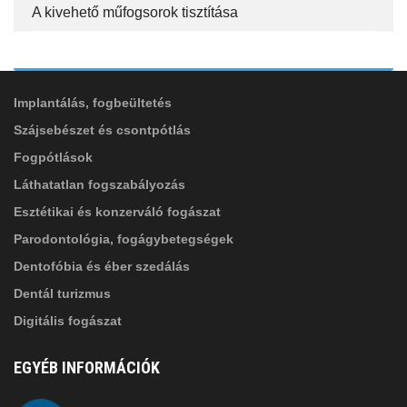
A kivehető műfogsorok tisztítása
ADATVÉDELMI TÁJÉKOZTATÓ
(*)
SZOLGÁLTATÁSAINK
Elolvastam, és elfogadom az
Adatkezelési
tájékoztatóban
foglaltakat!
Implantálás, fogbeültetés
Szájsebészet és csontpótlás
Fogpótlások
Láthatatlan fogszabályozás
Esztétikai és konzerváló fogászat
Parodontológia, fogágybetegségek
Dentofóbia és éber szedálás
Dentál turizmus
Digitális fogászat
EGYÉB INFORMÁCIÓK