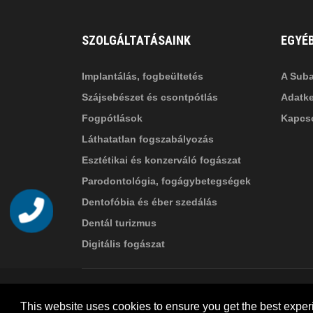
SZOLGÁLTATÁSAINK
EGYÉ
Implantálás, fogbeültetés
A Suba
Szájsebészet és csontpótlás
Adatke
Fogpótlások
Kapcso
Láthatatlan fogszabályozás
Esztétikai és konzerváló fogászat
Parodontológia, fogágybetegségek
Dentofóbia és éber szedálás
Telefon
Dentál turizmus
Digitális fogászat
© 2026 Suba Dental | Webdesign by
FRIK
This website uses cookies to ensure you get the best exper
Akadálymentesítési nyilatkozat