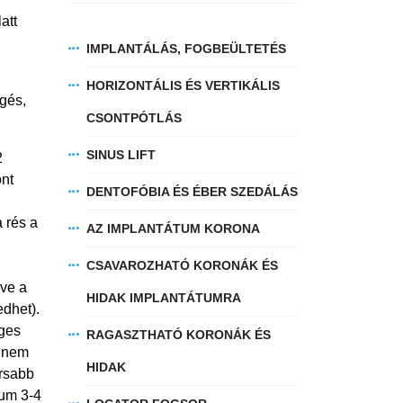
att
IMPLANTÁLÁS, FOGBEÜLTETÉS
HORIZONTÁLIS ÉS VERTIKÁLIS
ngés,
CSONTPÓTLÁS
SINUS LIFT
2
ont
DENTOFÓBIA ÉS ÉBER SZEDÁLÁS
 rés a
AZ IMPLANTÁTUM KORONA
CSAVAROZHATÓ KORONÁK ÉS
éve a
HIDAK IMPLANTÁTUMRA
edhet).
eges
RAGASZTHATÓ KORONÁK ÉS
s nem
HIDAK
orsabb
mum 3-4