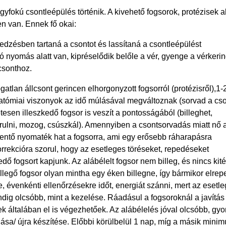
yfokú csontleépülés történik. A kivehető fogsorok, protézisek al
n van. Ennek fő okai:
 edzésben tartaná a csontot és lassítaná a csontleépülést
dó nyomás alatt van, kipréselődik belőle a vér, gyenge a vérkeri
 csonthoz.
tlan állcsont gerincen elhorgonyzott fogsorról (protézisről),1-
atómiai viszonyok az idő múlásával megváltoznak (sorvad a cs
etesen illeszkedő fogsor is veszít a pontosságából (billeghet,
orulni, mozog, csúszkál). Amennyiben a csontsorvadás miatt nő a
llentő nyomaték hat a fogsorra, ami egy erősebb ráharapásra
rrekcióra szorul, hogy az esetleges töréseket, repedéseket
dő fogsort kapjunk. Az alábélelt fogsor nem billeg, és nincs kit
llegő fogsor olyan mintha egy éken billegne, így bármikor elrep
 évenkénti ellenőrzésekre időt, energiát szánni, mert az esetl
dig olcsóbb, mint a kezelése. Ráadásul a fogsoroknál a javítá
k általában el is végezhetőek. Az alábélelés jóval olcsóbb, gy
tlása/ újra készítése. Előbbi körülbelül 1 nap, míg a másik mini