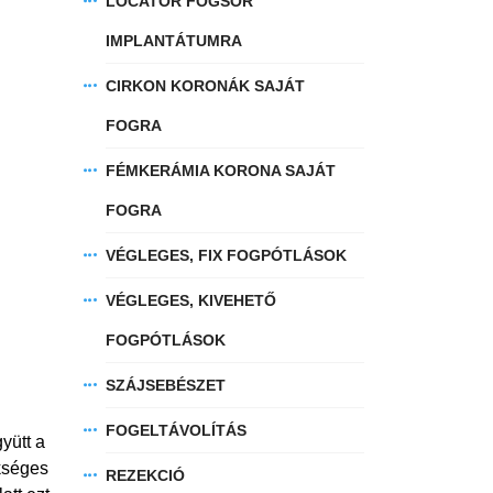
LOCATOR FOGSOR
IMPLANTÁTUMRA
CIRKON KORONÁK SAJÁT
FOGRA
FÉMKERÁMIA KORONA SAJÁT
FOGRA
VÉGLEGES, FIX FOGPÓTLÁSOK
VÉGLEGES, KIVEHETŐ
FOGPÓTLÁSOK
SZÁJSEBÉSZET
FOGELTÁVOLÍTÁS
yütt a
ükséges
REZEKCIÓ