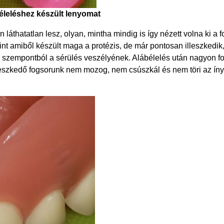
éleléshez készült lenyomat
 láthatatlan lesz, olyan, mintha mindig is így nézett volna ki a f
nt amiből készült maga a protézis, de már pontosan illeszkedik
en szempontból a sérülés veszélyének. Alábélelés után nagyon f
lleszkedő fogsorunk nem mozog, nem csúszkál és nem töri az íny