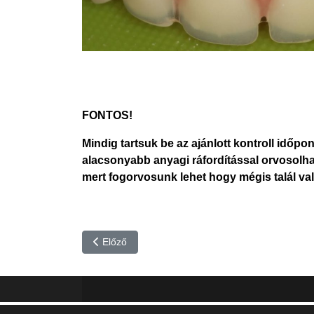
FONTOS!
Mindig tartsuk be az ajánlott kontroll idő
alacsonyabb anyagi ráfordítással orvosolha
fab
fa
mert fogorvosunk lehet hogy mégis talál val
fa-
fa-
ITT TALÁL MEG
MINKET
facebook-
in
fa
f
fa-
Előző cikk: Felső állcsontban kombinált munka (f
Előző
li
in