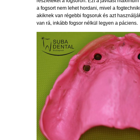
részleteket a fogsoron. Ezt a javítást maximum 
a fogsort nem lehet hordani, mivel a fogtechni
akiknek van régebbi fogsoruk és azt használjá
van rá, inkább fogsor nélkül legyen a páciens