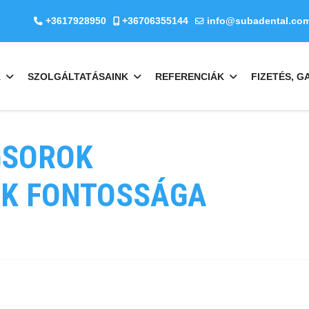
+3617928950
+36706355144
info@subadental.co
K
SZOLGÁLTATÁSAINK
REFERENCIÁK
FIZETÉS, G
GSOROK
EK FONTOSSÁGA