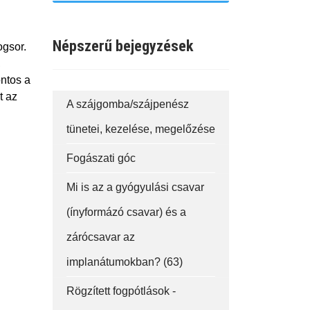
Népszerű bejegyzések
ogsor.
,
ontos a
t az
A szájgomba/szájpenész
tünetei, kezelése, megelőzése
Fogászati góc
Mi is az a gyógyulási csavar
(ínyformázó csavar) és a
zárócsavar az
implanátumokban? (63)
Rögzített fogpótlások -