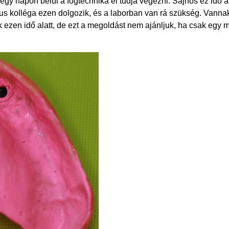
egy napon belül a fogtechnika el tudja végezni. Sajnos ez idő al
kus kolléga ezen dolgozik, és a laborban van rá szükség. Vanna
k ezen idő alatt, de ezt a megoldást nem ajánljuk, ha csak egy 
.