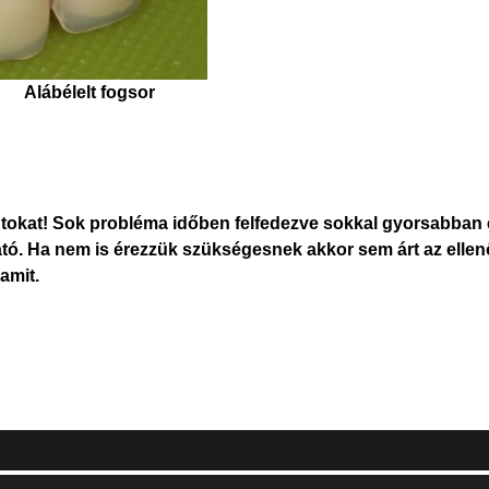
Alábélelt fogsor
pontokat! Sok probléma időben felfedezve sokkal gyorsabban
tó. Ha nem is érezzük szükségesnek akkor sem árt az ellen
EMAILCIME
b
fab
amit.
fa-
stagram
youtube-
b
square
ADATVÉDELMI TÁJÉKOZTATÓ
(*)
émkerámia híd, kivehető fogsorral), alsó állcsontban rögzített fémkerá
nkedin-
Elolvastam, és elfogadom az
Adatkezelés