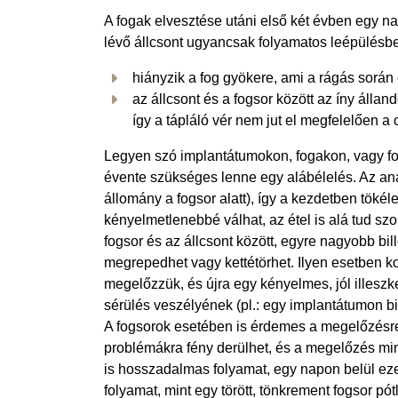
A fogak elvesztése utáni első két évben egy nag
lévő állcsont ugyancsak folyamatos leépülésbe
hiányzik a fog gyökere, ami a rágás során
az állcsont és a fogsor között az íny állan
így a tápláló vér nem jut el megfelelően a
Legyen szó implantátumokon, fogakon, vagy foga
évente szükséges lenne egy alábélelés. Az an
állomány a fogsor alatt), így a kezdetben tökél
kényelmetlenebbé válhat, az étel is alá tud sz
fogsor és az állcsont között, egyre nagyobb bi
megrepedhet vagy kettétörhet. Ilyen esetben ko
megelőzzük, és újra egy kényelmes, jól illeszke
sérülés veszélyének (pl.: egy implantátumon bi
A fogsorok esetében is érdemes a megelőzésre,
problémákra fény derülhet, és a megelőzés min
is hosszadalmas folyamat, egy napon belül eze
folyamat, mint egy törött, tönkrement fogsor pó