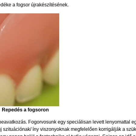
redéke a fogsor újrakészítésének.
Repedés a fogsoron
beavatkozás. Fogorvosunk egy speciálisan levett lenyomattal eg
 új szituációnak/ íny viszonyoknak megfelelően korrigálják a sz