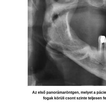
Az első panorámaröntgen, melyet a pácien
fogak körüli csont szinte teljesen