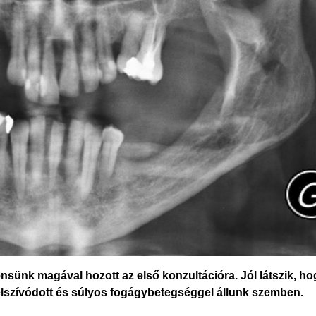
sünk magával hozott az első konzultációra. Jól látszik, ho
 felszívódott és súlyos fogágybetegséggel állunk szemben.