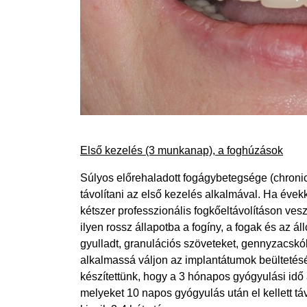
Első kezelés (3 munkanap), a foghúzások
Súlyos előrehaladott fogágybetegsége (chronicu
távolítani az első kezelés alkalmával. Ha éve
kétszer professzionális fogkőeltávolításon ves
ilyen rossz állapotba a fogíny, a fogak és az ál
gyulladt, granulációs szöveteket, gennyzacskó
alkalmassá váljon az implantátumok beültetésé
készítettünk, hogy a 3 hónapos gyógyulási idő a
melyeket 10 napos gyógyulás után el kellett t