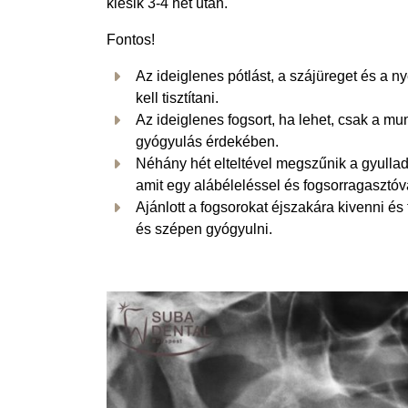
kiesik 3-4 hét után.
Fontos!
Az ideiglenes pótlást, a szájüreget és a 
kell tisztítani.
Az ideiglenes fogsort, ha lehet, csak a mu
gyógyulás érdekében.
Néhány hét elteltével megszűnik a gyullad
amit egy alábéleléssel és fogsorragasztóval
Ajánlott a fogsorokat éjszakára kivenni és 
és szépen gyógyulni.