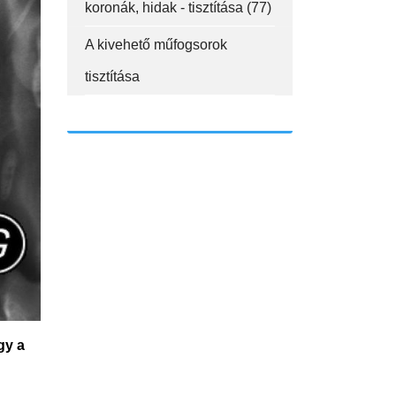
koronák, hidak - tisztítása (77)
A kivehető műfogsorok
tisztítása
gy a