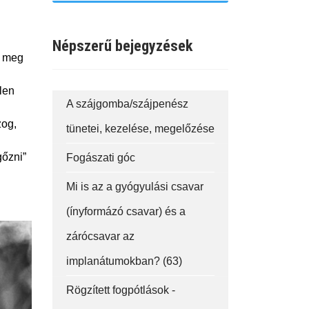
Népszerű bejegyzések
n meg
len
A szájgomba/szájpenész
zog,
tünetei, kezelése, megelőzése
gőzni”
Fogászati góc
Mi is az a gyógyulási csavar
(ínyformázó csavar) és a
zárócsavar az
implanátumokban? (63)
Rögzített fogpótlások -