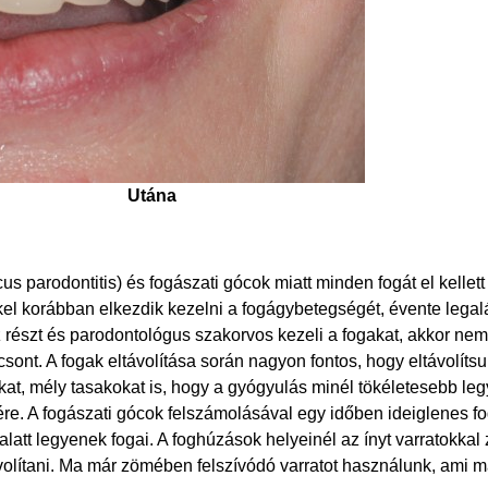
Után
a
s parodontitis) és fogászati gócok miatt minden fogát el kellett
kkel korábban elkezdik kezelni a fogágybetegségét, évente lega
z részt és parodontológus szakorvos kezeli a fogakat, akkor nem
lcsont. A fogak eltávolítása során nagyon fontos, hogy eltávolítsu
kat, mély tasakokat is, hogy a gyógyulás minél tökéletesebb le
re. A fogászati gócok felszámolásával egy időben ideiglenes fo
latt legyenek fogai. A foghúzások helyeinél az ínyt varratokkal 
ávolítani. Ma már zömében felszívódó varratot használunk, ami m