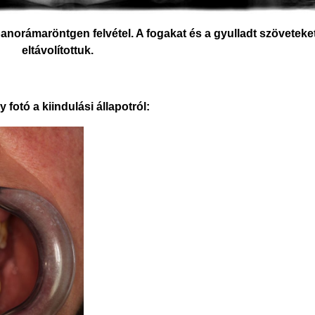
panorámaröntgen felvétel. A fogakat és a gyulladt szöveteke
eltávolítottuk.
 fotó a kiindulási állapotról: