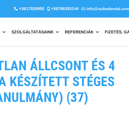
+3617928950
+36706355144
info@subadental.co
K
SZOLGÁLTATÁSAINK
REFERENCIÁK
FIZETÉS, G
TLAN ÁLLCSONT ÉS 4
 KÉSZÍTETT STÉGES
ANULMÁNY) (37)