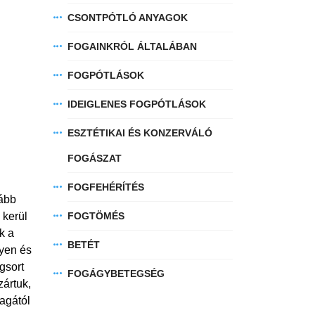
CSONTPÓTLÓ ANYAGOK
FOGAINKRÓL ÁLTALÁBAN
FOGPÓTLÁSOK
IDEIGLENES FOGPÓTLÁSOK
ESZTÉTIKAI ÉS KONZERVÁLÓ
FOGÁSZAT
FOGFEHÉRÍTÉS
lább
 kerül
FOGTÖMÉS
k a
BETÉT
gyen és
gsort
FOGÁGYBETEGSÉG
zártuk,
agától