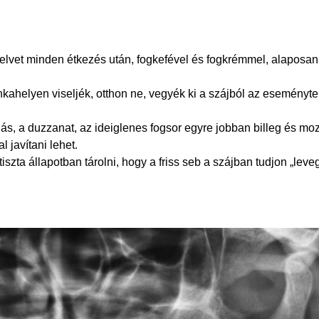
nyelvet minden étkezés után, fogkefével és fogkrémmel, alaposa
nkahelyen viseljék, otthon ne, vegyék ki a szájból az eseményte
ás, a duzzanat, az ideiglenes fogsor egyre jobban billeg és mo
 javítani lehet.
tiszta állapotban tárolni, hogy a friss seb a szájban tudjon „leve