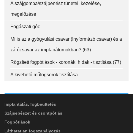
A szájgomba/szájpenész tünetei, kezelése,
fa-
fa-
fa-
ITT TALÁL MEG
MINKET
facebook-
instagram
youtube-
megelőzése
fab
f
square
fa-
Fogászati góc
EMAILCIME
linkedin-
in
Mi is az a gyógyulási csavar (ínyformázó csavar) és a
zárócsavar az implanátumokban? (63)
FELIRATKOZÁS
Rögzített fogpótlások - koronák, hidak - tisztítása (77)
FELIRATKOZÁS
A kivehető műfogsorok tisztítása
ADATVÉDELMI TÁJÉKOZTATÓ
(*)
SZOLGÁLTATÁSAINK
Elolvastam, és elfogadom az
Adatkezelési
tájékoztatóban
foglaltakat!
Implantálás, fogbeültetés
Szájsebészet és csontpótlás
Fogpótlások
Láthatatlan fogszabályozás