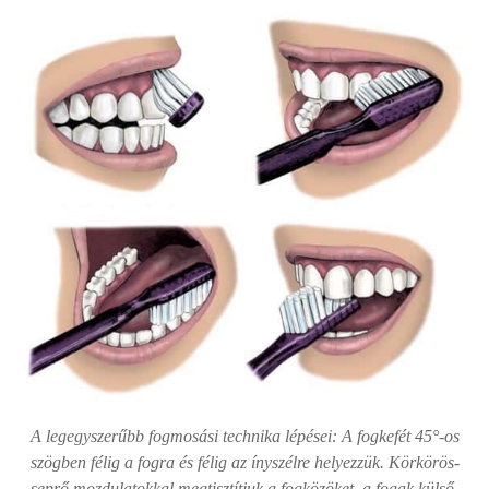
A legegyszerűbb fogmosási technika lépései: A fogkefét 45°-os
szögben félig a fogra és félig az ínyszélre helyezzük. Körkörös-
seprő mozdulatokkal megtisztítjuk a fogközöket, a fogak külső,