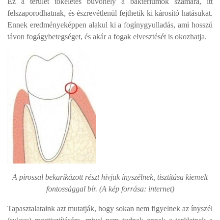
Ez a terület tökéletes búvóhely a baktériumok számára, itt
felszaporodhatnak, és észrevétlenül fejthetik ki károsító hatásukat.
Ennek eredményeképpen alakul ki a fogínygyulladás, ami hosszú
távon fogágybetegséget, és akár a fogak elvesztését is okozhatja.
A pirossal bekarikázott részt hívjuk ínyszélnek, tisztítása kiemelt
fontossággal bír. (A kép forrása: internet)
Tapasztalataink azt mutatják, hogy sokan nem figyelnek az ínyszél