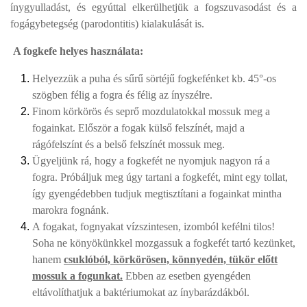
ínygyulladást, és egyúttal elkerülhetjük a fogszuvasodást és a
fogágybetegség (parodontitis) kialakulását is.
A fogkefe helyes használata:
Helyezzük a puha és sűrű sörtéjű fogkefénket kb. 45°-os
szögben félig a fogra és félig az ínyszélre.
Finom körkörös és seprő mozdulatokkal mossuk meg a
fogainkat. Először a fogak külső felszínét, majd a
rágófelszínt és a belső felszínét mossuk meg.
Ügyeljünk rá, hogy a fogkefét ne nyomjuk nagyon rá a
fogra. Próbáljuk meg úgy tartani a fogkefét, mint egy tollat,
így gyengédebben tudjuk megtisztítani a fogainkat mintha
marokra fognánk.
A fogakat, fognyakat vízszintesen, izomból kefélni tilos!
Soha ne könyökünkkel mozgassuk a fogkefét tartó kezünket,
hanem
csuklóból, körkörösen, könnyedén, tükör előtt
mossuk a fogunkat.
Ebben az esetben gyengéden
eltávolíthatjuk a baktériumokat az ínybarázdákból.