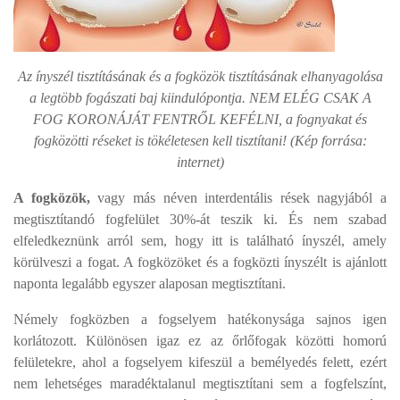
Az ínyszél tisztításának és a fogközök tisztításának elhanyagolása
a legtöbb fogászati baj kiindulópontja. NEM ELÉG CSAK A
FOG KORONÁJÁT FENTRŐL KEFÉLNI, a fognyakat és
fogközötti réseket is tökéletesen kell tisztítani! (Kép forrása:
internet)
A fogközök,
vagy más néven interdentális rések nagyjából a
megtisztítandó fogfelület 30%-át teszik ki. És nem szabad
elfeledkeznünk arról sem, hogy itt is található ínyszél, amely
körülveszi a fogat. A fogközöket és a fogközti ínyszélt is ajánlott
naponta legalább egyszer alaposan megtisztítani.
Némely fogközben a fogselyem hatékonysága sajnos igen
korlátozott. Különösen igaz ez az őrlőfogak közötti homorú
felületekre, ahol a fogselyem kifeszül a bemélyedés felett, ezért
nem lehetséges maradéktalanul megtisztítani sem a fogfelszínt,