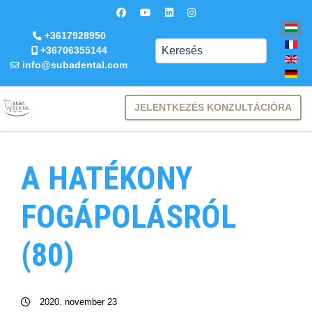
+3617928950
Keresés
+36706355144
info@subadental.com
JELENTKEZÉS KONZULTÁCIÓRA
A HATÉKONY
FOGÁPOLÁSRÓL
(80)
2020. november 23