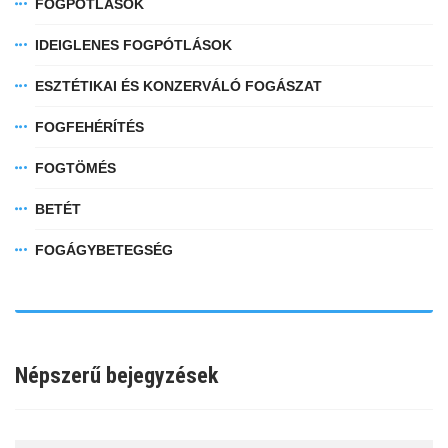
FOGPÓTLÁSOK
IDEIGLENES FOGPÓTLÁSOK
ESZTÉTIKAI ÉS KONZERVÁLÓ FOGÁSZAT
FOGFEHÉRÍTÉS
FOGTÖMÉS
BETÉT
FOGÁGYBETEGSÉG
Népszerű bejegyzések
fab
fab
fab