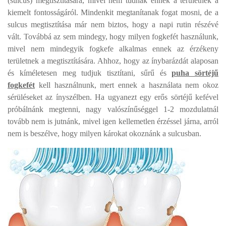
(sulcus) megtisztítására, mivel nem tudnak ennek a területnek a
kiemelt fontosságáról. Mindenkit megtanítanak fogat mosni, de a
sulcus megtisztítása már nem biztos, hogy a napi rutin részévé
vált. Továbbá az sem mindegy, hogy milyen fogkefét használunk,
mivel nem mindegyik fogkefe alkalmas ennek az érzékeny
területnek a megtisztítására. Ahhoz, hogy az ínybarázdát alaposan
és kíméletesen meg tudjuk tisztítani, sűrű és
puha sörtéjű
fogkefét
kell használnunk, mert ennek a használata nem okoz
sérüléseket az ínyszélben. Ha ugyanezt egy erős sörtéjű kefével
próbálnánk megtenni, nagy valószínűséggel 1-2 mozdulatnál
tovább nem is jutnánk, mivel igen kellemetlen érzéssel járna, arról
nem is beszélve, hogy milyen károkat okoznánk a sulcusban.