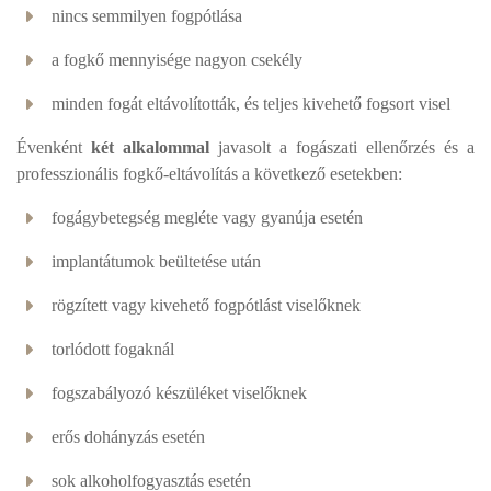
nincs semmilyen fogpótlása
a fogkő mennyisége nagyon csekély
minden fogát eltávolították, és teljes kivehető fogsort visel
Évenként
két alkalommal
javasolt a fogászati ellenőrzés és a
professzionális fogkő-eltávolítás a következő esetekben:
fogágybetegség megléte vagy gyanúja esetén
implantátumok beültetése után
rögzített vagy kivehető fogpótlást viselőknek
torlódott fogaknál
fogszabályozó készüléket viselőknek
erős dohányzás esetén
sok alkoholfogyasztás esetén