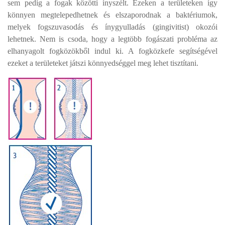
sem pedig a fogak közötti ínyszélt. Ezeken a területeken így
könnyen megtelepedhetnek és elszaporodnak a baktériumok,
melyek fogszuvasodás és ínygyulladás (gingivitist) okozói
lehetnek. Nem is csoda, hogy a legtöbb fogászati probléma az
elhanyagolt fogközökből indul ki. A fogközkefe segítségével
ezeket a területeket játszi könnyedséggel meg lehet tisztítani.