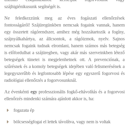
szájhigiénikusunk segítségét is.
Ne feledkezzünk meg az éves fogászati ellenőrzések
fontosságáról! Szájüregünkben nemcsak fogaink vannak, hanem
egy összetett rágórendszer, amihez még hozzátartozik a fogíny,
szájnyálkahártya, az állcsontok, a rágóizmok, nyelv. Sajnos
nemcsak fogaink tudnak elromlani, hanem számos más betegség
is előfordulhat a szájüregben, vagy akár más szerveinkben létező
betegségek tünetei is megjelenhetnek ott. A prevenciónak, a
szűrésnek és a komoly betegségek idejében való felismerésének a
legegyszerűbb és legfontosabb lépése egy egyszerű fogorvosi és
radiológiai ellenőrzés a fogorvosunknál.
Az évenkénti
egy
professzionális fogkő-eltávolítás és a fogorvosi
ellenőrzés mindenki számára ajánlott akkor is, ha:
fogazata ép
bölcsességfogai el lettek távolítva, vagy nem is voltak