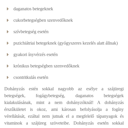
daganatos betegeknek
cukorbetegségben szenvedőknek
szívbetegség esetén
pszichiátriai betegeknek (gyógyszeres kezelés alatt állnak)
gyakori ínyvérzés esetén
krónikus betegségben szenvedőknek
csontritkulás esetén
Dohányzás estén sokkal nagyobb az esélye a szájüregi
betegségek, fogágybetegség, daganatos betegségek
kialakulásának, mint a nem dohányzóknál! A dohányzás
érszűkületet is okoz, ami károsan befolyásolja a fogíny
vérellátását, ezáltal nem jutnak el a megfelelő tápanyagok és
vitaminok a szájüreg szöveteibe. Dohányzás esetén sokkal