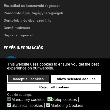
Esztétikai és konzerváló fogászat
Parodontológia, fogágybetegségek
Dentofóbia és éber szedálás
Dentál turizmus
Digitális fogászat
EGYÉB INFORMÁCIÓK
A Suba Dentistről
Telefon
This website uses cookies to ensure you get the best
Adatkezelési szabályzat
experience on our website.
Kapcsolat
Accept all cookies
Allow selected cookies
Reject all cookies
© 2026 Suba Dental | Webdesign by
FRIK
Cookie settings:
Akadálymentesítési nyilatkozat
Mandatory cookies
Setup cookies
Statistical cookies
Marketing Cookies