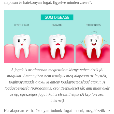
alaposan és hatékonyan fogat, figyelve minden „résre”.
A fogak is az alaposan megtisztított környezetben érzik jól
magukat. Amennyiben nem tisztítjuk meg alaposan az ínyszélt,
fogínygyulladás alakul ki amely fogágybetegséggé alakul. A
fogágybetegség (parodontitis) csontleépüléssel jár, ami miatt akár
az ép, egészséges fogainkat is elveszíthetjük (A kép forrása:
internet)
Ha alaposan és hatékonyan tudunk fogat mosni, megelőzzük az