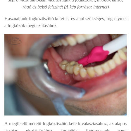
rágó és belső felszínét (A kép forrása: internet)
Használjunk fogköztisztító kefét is, és ahol szükséges, fogselymet
a fogközök megtisztításához.
A megfelelő méretű fogköztisztító kefe kiválasztásához, az alapos
tisztítás elsajátításához kérhetjük fogorvosunk vagy