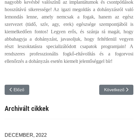
nagyobb kevésbé valószínű az implantátumok és csontpótlások
hosszútávú sikeressége!
Az igazi megoldás a dohányzásról való
lemondás lenne, amely nemcsak a fogak, hanem az egész
szervezet (tüdő, szív, agy, erek) egészsége szempontjából is
kiemelkedően fontos! Legyen erős, és szánja rá magát, hogy
abbahagyja a dohányzást, javasoljuk, hogy feltétlenül vegyen
részt leszoktatásra specializálódott csapatok programjain! A
rendszeres professzionális fogkő-eltávolítás és a fogorvosi
ellenőrzés a dohányzás esetén kiemelt jelentőséggel bír!
Előző cikk: A dohányzás káros hatásai a fogakra és a szájüregre (
Következő cikk: A
Előző
Következő
Archivált cikkek
DECEMBER, 2022