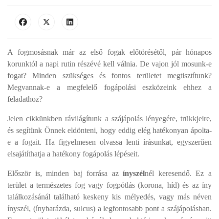
A fogmosásnak már az első fogak előtörésétől, pár hónapos
korunktól a napi rutin részévé kell válnia. De vajon jól mosunk-e
fogat? Minden szükséges és fontos területet megtisztítunk?
Megvannak-e a megfelelő fogápolási eszközeink ehhez a
feladathoz?
Jelen cikkünkben rávilágítunk a szájápolás lényegére, trükkjeire,
és segítünk Önnek eldönteni, hogy eddig elég hatékonyan ápolta-
e a fogait. Ha figyelmesen olvassa lenti írásunkat, egyszerűen
elsajátíthatja a hatékony fogápolás lépéseit.
Először is, minden baj forrása az
ínyszél
nél keresendő.
Ez a
terület a természetes fog vagy fogpótlás (korona, híd) és az íny
találkozásánál található keskeny kis mélyedés, vagy más néven
ínyszél, (ínybarázda, sulcus) a legfontosabb pont a szájápolásban.