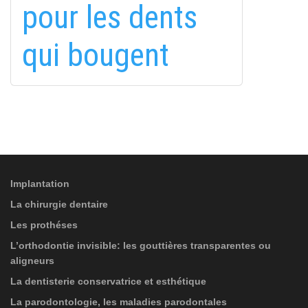
fa-
pour les dents
EMAILCIME
linkedin-
in
qui bougent
S'ABONNER À
PROTECTION DES DONNÉES
(*)
J'ai lu et j'accepte les
informations sur le
SERVICES
traitement des données
!
Implantation
La chirurgie dentaire
Les prothéses
L’orthodontie invisible: les gouttières transparentes ou
aligneurs
La dentisterie conservatrice et esthétique
La parodontologie, les maladies parodontales