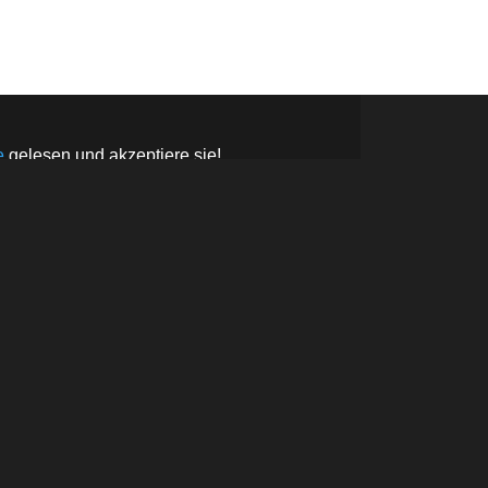
ABONNIEREN UNTER
e
gelesen und akzeptiere sie!