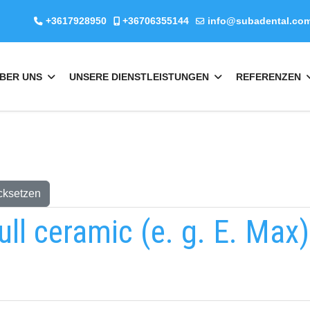
+3617928950
+36706355144
info@subadental.co
BER UNS
UNSERE DIENSTLEISTUNGEN
REFERENZEN
cksetzen
ull ceramic (e. g. E. Max)