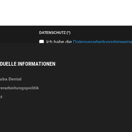
Keresés
b
fab
fa-
stagram
youtube-
DATENSCHUTZ
(*)
b
square
Ich habe die
Datenverarbeitungshinweis
nkedin-
IDUELLE INFORMATIONEN
uba Dental
erarbeitungspolitik
kt