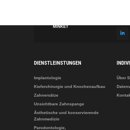
fab
fa
fa-
fa-
ITT TALÁL MEG
MINKET
facebook-
in
fa
f
fa-
li
in
DIENSTLEINSTUNGEN
INDIV
Implantologie
Über S
Kieferchirurgie und Knochenaufbau
Datenv
Zahnersätze
Konta
Unsichtbare Zahnspange
Ästhetische und konservierende
Zahnmedizin
Parodontologie,