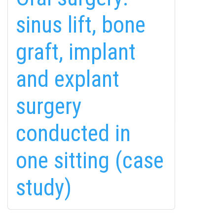
sinus lift, bone
graft, implant
and explant
surgery
fab
fab
fab
conducted in
fa-
fa-
fa-
ITT TALÁL MEG
MINKET
facebook-
instagram
youtube-
one sitting (case
fab
f
square
fa-
Keresés
linkedin-
study)
in
ABONNIEREN UNTER