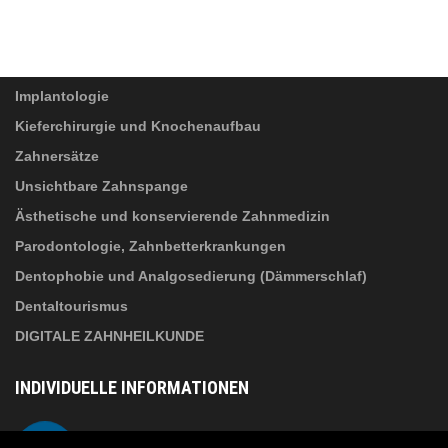
DATENSCHUTZ
(*)
DIENSTLEINSTUNGEN
Ich habe die
Datenverarbeitungshinweise
gelesen und akzeptiere sie!
Implantologie
Kieferchirurgie und Knochenaufbau
Zahnersätze
Unsichtbare Zahnspange
Ästhetische und konservierende Zahnmedizin
Parodontologie, Zahnbetterkrankungen
Dentophobie und Analgosedierung (Dämmerschlaf)
Dentaltourismus
DIGITALE ZAHNHEILKUNDE
INDIVIDUELLE INFORMATIONEN
Über Suba Dental
Telefon