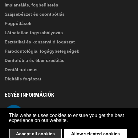
Implantálás, fogbeültetés
Szájsebészet és csontpótlás
Fogpótlások
Láthatatlan fogszabályozás
Esztétikai és konzerváló fogászat
Parodontológia, fogágybetegségek
Dentofóbia és éber szedálás
Dentál turizmus
Digitális fogászat
EGYÉB INFORMÁCIÓK
A Suba Dentistről
Telefon
This website uses cookies to ensure you get the best
Adatkezelési szabályzat
experience on our website.
Kapcsolat
Accept all cookies
Allow selected cookies