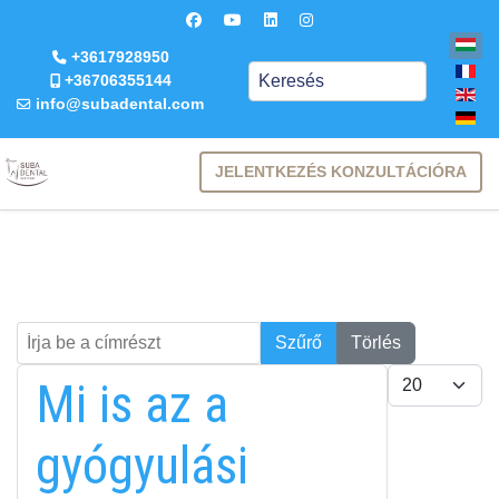
+3617928950
Keresés
+36706355144
info@subadental.com
JELENTKEZÉS KONZULTÁCIÓRA
Írja be a címrészt
Keresés
Szűrő
Törlés
Tételek #
Mi is az a
gyógyulási