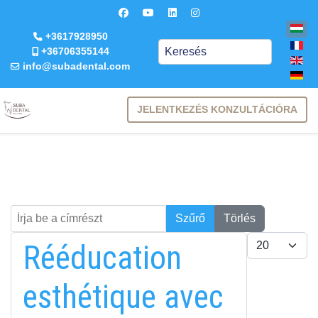
+3617928950
Keresés
+36706355144
info@subadental.com
JELENTKEZÉS KONZULTÁCIÓRA
Írja be a címrészt
Keresés
Szűrő
Törlés
Tételek #
Rééducation
esthétique avec