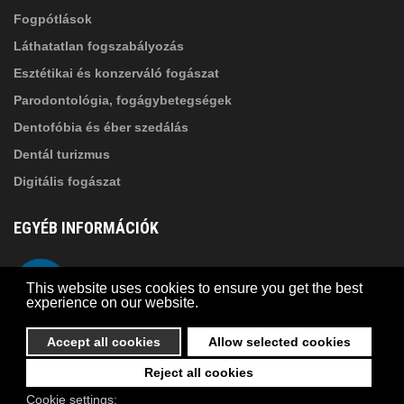
Fogpótlások
Láthatatlan fogszabályozás
Esztétikai és konzerváló fogászat
Parodontológia, fogágybetegségek
Dentofóbia és éber szedálás
Dentál turizmus
Digitális fogászat
EGYÉB INFORMÁCIÓK
A Suba Dentistről
Telefon
This website uses cookies to ensure you get the best
Adatkezelési szabályzat
experience on our website.
Kapcsolat
Accept all cookies
Allow selected cookies
Reject all cookies
© 2026 Suba Dental | Webdesign by
FRIK
Cookie settings: