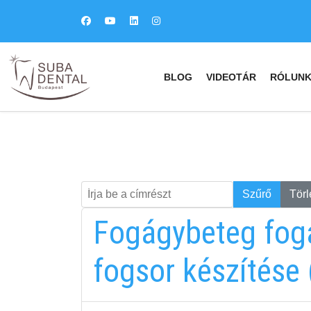
BLOG
VIDEOTÁR
RÓLUN
Írja be a címrészt
Keresés
Szűrő
Törl
Fogágybeteg foga
fogsor készítése