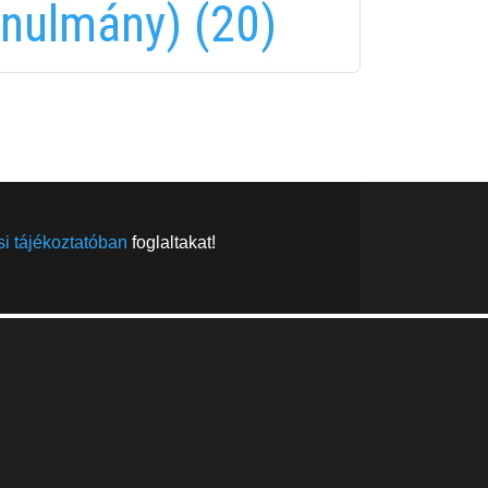
nulmány) (20)
FELIRATKOZÁS
FELIRATKOZÁS
i tájékoztatóban
foglaltakat!