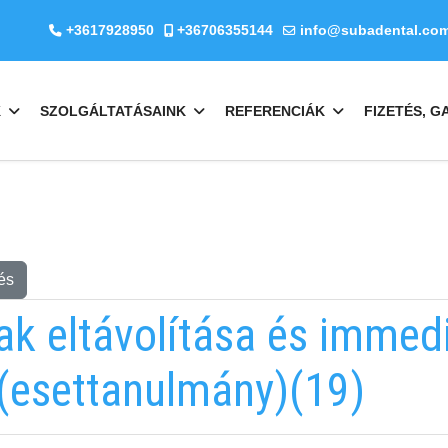
+3617928950
+36706355144
info@subadental.co
K
SZOLGÁLTATÁSAINK
REFERENCIÁK
FIZETÉS, G
és
k eltávolítása és immedi
 (esettanulmány)(19)