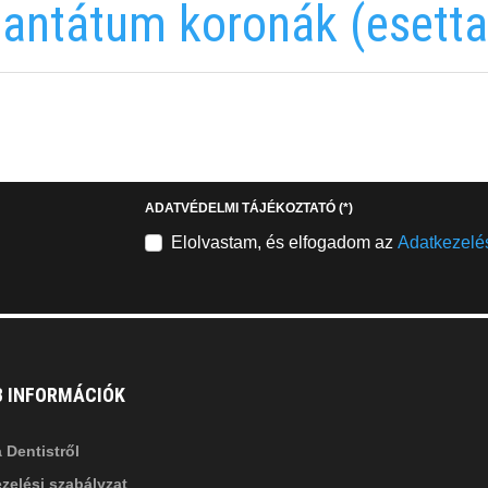
antátum koronák (esetta
EMAILCIME
b
fab
fa-
stagram
youtube-
b
square
ADATVÉDELMI TÁJÉKOZTATÓ
(*)
nkedin-
Elolvastam, és elfogadom az
Adatkezelés
B INFORMÁCIÓK
 Dentistről
zelési szabályzat