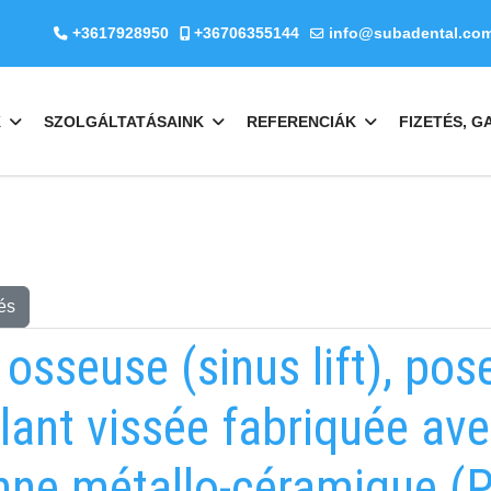
+3617928950
+36706355144
info@subadental.co
K
SZOLGÁLTATÁSAINK
REFERENCIÁK
FIZETÉS, G
és
 osseuse (sinus lift), pos
ant vissée fabriquée ave
ne métallo-céramique (P