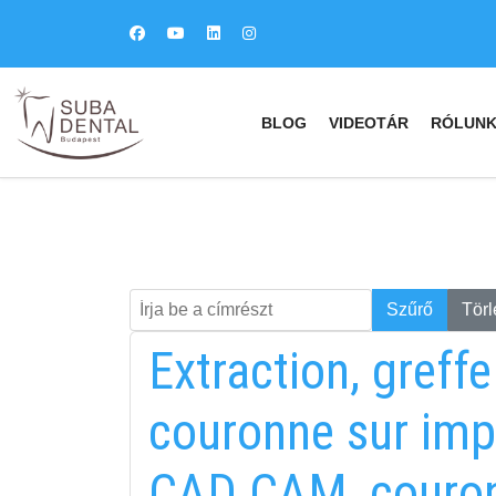
BLOG
VIDEOTÁR
RÓLUN
Írja be a címrészt
Keresés
Szűrő
Törl
Extraction, greffe
couronne sur impl
CAD CAM, couron