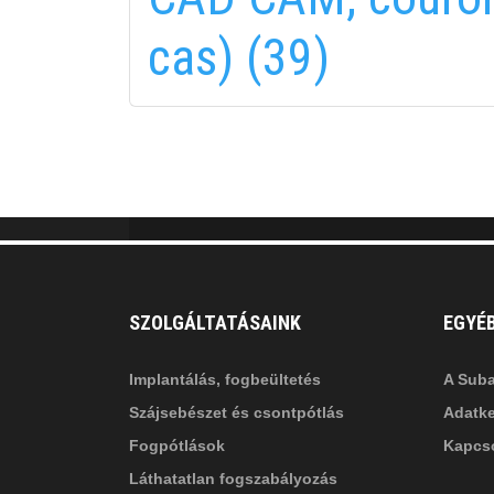
fab
fa
cas) (39)
fa-
fa-
ITT TALÁL MEG
MINKET
facebook-
in
fa
f
fa-
li
in
SZOLGÁLTATÁSAINK
EGYÉ
Implantálás, fogbeültetés
A Suba
Szájsebészet és csontpótlás
Adatke
Fogpótlások
Kapcso
Láthatatlan fogszabályozás