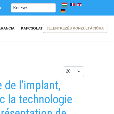
Keresés
m
JELENTKEZÉS KONZULTÁCIÓRA
ARANCIA
KAPCSOLAT
Tételek #
e de l’implant,
c la technologie
résentation de