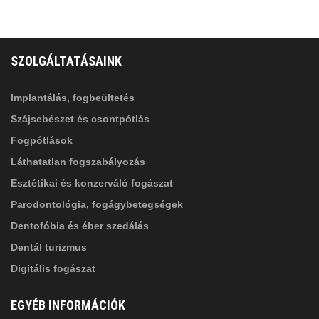
FELIRATKOZÁS
ADATVÉDELMI TÁJÉKOZTATÓ
(*)
SZOLGÁLTATÁSAINK
Elolvastam, és elfogadom az
Adatkezelési
tájékoztatóban
foglaltakat!
Implantálás, fogbeültetés
Szájsebészet és csontpótlás
Fogpótlások
Láthatatlan fogszabályozás
Esztétikai és konzerváló fogászat
Parodontológia, fogágybetegségek
Dentofóbia és éber szedálás
Dentál turizmus
Digitális fogászat
EGYÉB INFORMÁCIÓK