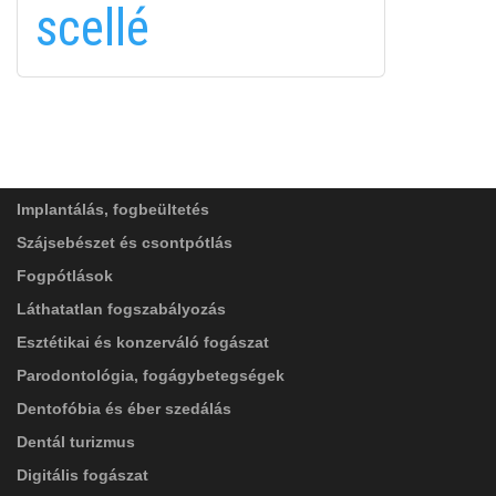
scellé
FELIRATKOZÁS
FELIRATKOZÁS
ADATVÉDELMI TÁJÉKOZTATÓ
(*)
SZOLGÁLTATÁSAINK
Elolvastam, és elfogadom az
Adatkezelési
tájékoztatóban
foglaltakat!
Implantálás, fogbeültetés
Szájsebészet és csontpótlás
Fogpótlások
Láthatatlan fogszabályozás
Esztétikai és konzerváló fogászat
Parodontológia, fogágybetegségek
Dentofóbia és éber szedálás
Dentál turizmus
Digitális fogászat