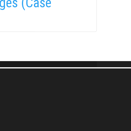
dges (Case
FELIRATKOZÁS
FELIRATKOZÁS
i tájékoztatóban
foglaltakat!