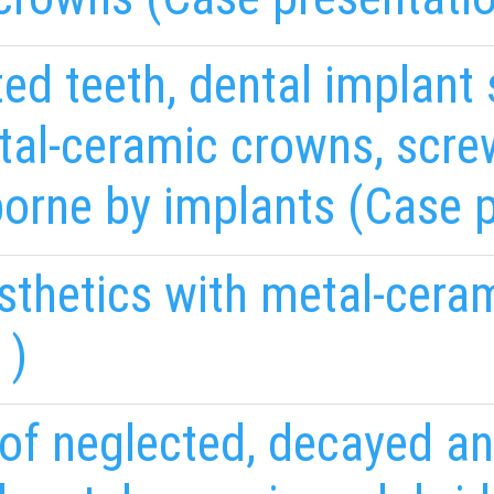
ed teeth, dental implant 
tal-ceramic crowns, scre
orne by implants (Case p
esthetics with metal-cer
 )
of neglected, decayed an