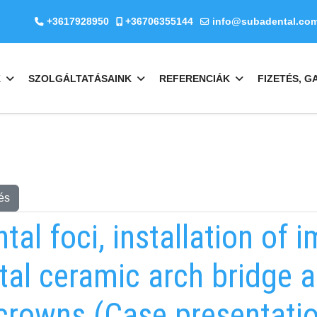
+3617928950
+36706355144
info@subadental.co
K
SZOLGÁLTATÁSAINK
REFERENCIÁK
FIZETÉS, G
és
tal foci, installation of i
tal ceramic arch bridge 
 crowns (Case presentatio