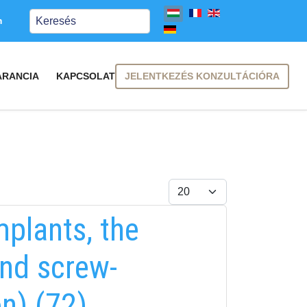
Keresés
m
JELENTKEZÉS KONZULTÁCIÓRA
ARANCIA
KAPCSOLAT
Tételek #
mplants, the
and screw-
n) (72)