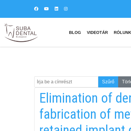
BLOG
VIDEOTÁR
RÓLUN
Írja be a címrészt
Keresés
Szűrő
Törl
Elimination of den
fabrication of me
retained implant