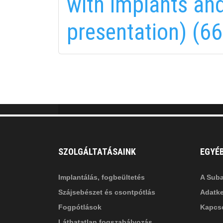
with implants an
fab
fa
presentation) (66
fa-
fa-
ITT TALÁL MEG
MINKET
facebook-
in
fa
f
fa-
li
in
SZOLGÁLTATÁSAINK
EGYÉ
Implantálás, fogbeültetés
A Suba
Szájsebészet és csontpótlás
Adatke
Fogpótlások
Kapcso
Láthatatlan fogszabályozás