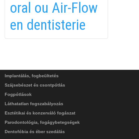
oral ou Air-Flow
in
en dentisterie
FELIRATKOZÁS
FELIRATKOZÁS
ADATVÉDELMI TÁJÉKOZTATÓ
(*)
SZOLGÁLTATÁSAINK
Elolvastam, és elfogadom az
Adatkezelési
tájékoztatóban
foglaltakat!
Implantálás, fogbeültetés
Szájsebészet és csontpótlás
Fogpótlások
Láthatatlan fogszabályozás
Esztétikai és konzerváló fogászat
Parodontológia, fogágybetegségek
Dentofóbia és éber szedálás