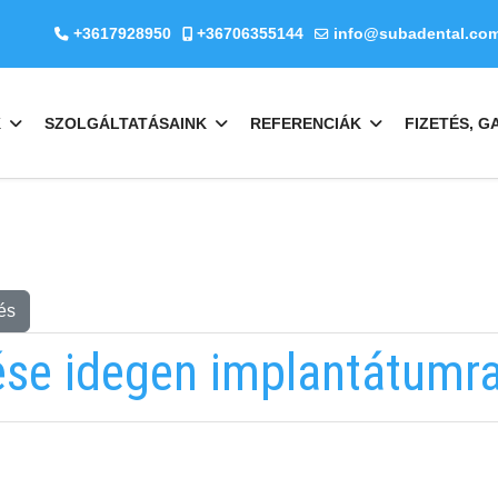
+3617928950
+36706355144
info@subadental.co
K
SZOLGÁLTATÁSAINK
REFERENCIÁK
FIZETÉS, G
és
ése idegen implantátumra
EMAILCIME
b
fab
fa-