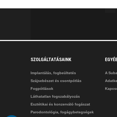
MINKET
facebook-
in
fa
f
fa-
li
in
SZOLGÁLTATÁSAINK
EGYÉ
Implantálás, fogbeültetés
A Suba
Szájsebészet és csontpótlás
Adatke
Fogpótlások
Kapcso
Láthatatlan fogszabályozás
Esztétikai és konzerváló fogászat
Parodontológia, fogágybetegségek