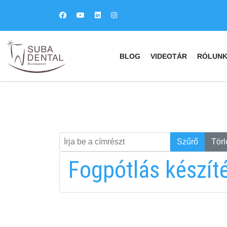
BLOG
VIDEOTÁR
RÓLUN
Írja be a címrészt
Keresés
Szűrő
Törl
Fogpótlás készít
fab
fa
fa-
fa-
ITT TALÁL MEG