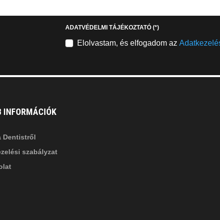
stagram
youtube-
b
square
ADATVÉDELMI TÁJÉKOZTATÓ
(*)
nkedin-
Elolvastam, és elfogadom az
Adatkezelés
B INFORMÁCIÓK
 Dentistről
zelési szabályzat
lat