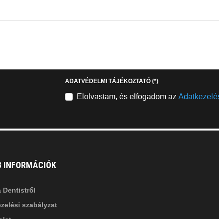
EMAILCIME
b
fab
fa-
stagram
youtube-
b
square
ADATVÉDELMI TÁJÉKOZTATÓ
(*)
nkedin-
Elolvastam, és elfogadom az
Adatkezelés
B INFORMÁCIÓK
 Dentistről
zelési szabályzat