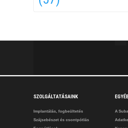
fab
fa
fa-
fa-
ITT TALÁL MEG
MINKET
facebook-
in
fa
f
fa-
li
in
SZOLGÁLTATÁSAINK
EGYÉ
Implantálás, fogbeültetés
A Suba
Szájsebészet és csontpótlás
Adatke