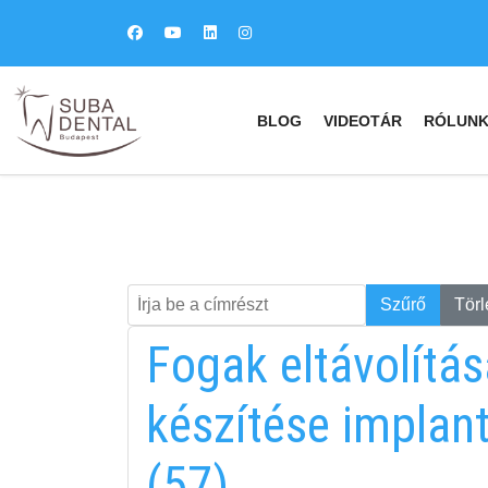
BLOG
VIDEOTÁR
RÓLUN
Írja be a címrészt
Keresés
Szűrő
Törl
Fogak eltávolítás
készítése implant
(57)