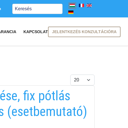
Keresés
m
JELENTKEZÉS KONZULTÁCIÓRA
ARANCIA
KAPCSOLAT
Tételek #
se, fix pótlás
is (esetbemutató)