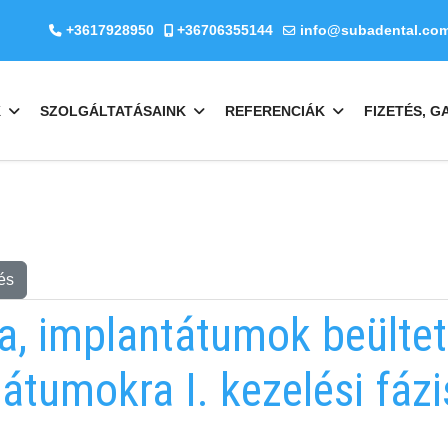
+3617928950
+36706355144
info@subadental.co
K
SZOLGÁLTATÁSAINK
REFERENCIÁK
FIZETÉS, G
és
a, implantátumok beülteté
átumokra I. kezelési fáz