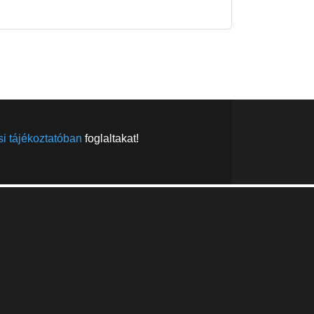
FELIRATKOZÁS
FELIRATKOZÁS
i tájékoztatóban
foglaltakat!