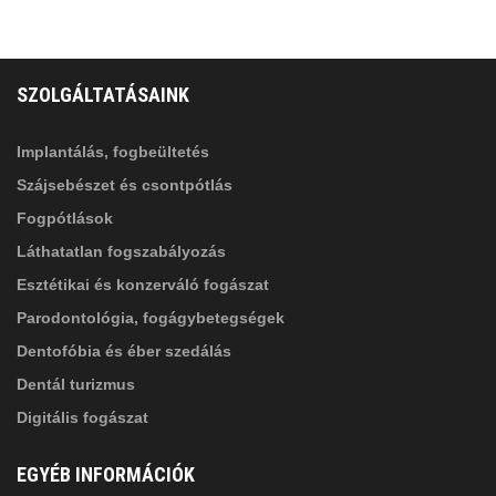
FELIRATKOZÁS
ADATVÉDELMI TÁJÉKOZTATÓ
(*)
SZOLGÁLTATÁSAINK
Elolvastam, és elfogadom az
Adatkezelési
tájékoztatóban
foglaltakat!
Implantálás, fogbeültetés
Szájsebészet és csontpótlás
Fogpótlások
Láthatatlan fogszabályozás
Esztétikai és konzerváló fogászat
Parodontológia, fogágybetegségek
Dentofóbia és éber szedálás
Dentál turizmus
Digitális fogászat
EGYÉB INFORMÁCIÓK