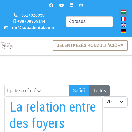
+3617928950
Keresés
+36706355144
info@subadental.com
JELENTKEZÉS KONZULTÁCIÓRA
Írja be a címrészt
Keresés
Szűrő
Törlés
Tételek #
La relation entre
des foyers