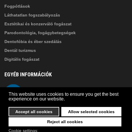
Fogpótlások
Láthatatlan fogszabályozás
Esztétikai és konzerváló fogászat
Parodontológia, fogágybetegségek
Dentofóbia és éber szedálás
Dentál turizmus
Digitális fogászat
EGYÉB INFORMÁCIÓK
A Suba Dentistről
Telefon
This website uses cookies to ensure you get the best
Adatkezelési szabályzat
experience on our website.
Kapcsolat
Accept all cookies
Allow selected cookies
Reject all cookies
© 2026 Suba Dental | Webdesign by
FRIK
Cookie settings: