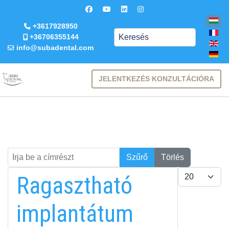
+3617928950
Keresés
+36706355144
info@subadental.com
JELENTKEZÉS KONZULTÁCIÓRA
Írja be a címrészt
Keresés
Szűrő
Törlés
Tételek #
Ragasztható
implantátum