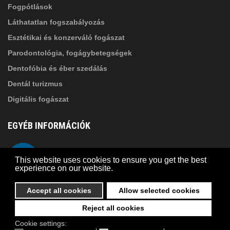
Fogpótlások
Láthatatlan fogszabályozás
Esztétikai és konzerváló fogászat
Parodontológia, fogágybetegségek
Dentofóbia és éber szedálás
Dentál turizmus
Digitális fogászat
EGYÉB INFORMÁCIÓK
A Suba Dentistről
Telefon
This website uses cookies to ensure you get the best
Adatkezelési szabályzat
experience on our website.
Kapcsolat
Accept all cookies
Allow selected cookies
Reject all cookies
© 2026 Suba Dental | Webdesign by
FRIK
Cookie settings: