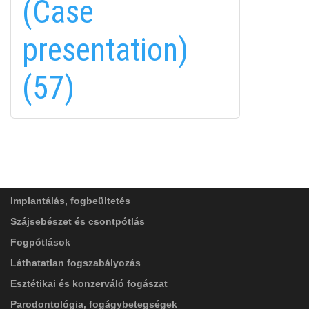
(Case
fa-
EMAILCIME
linkedin-
presentation)
in
(57)
FELIRATKOZÁS
FELIRATKOZÁS
ADATVÉDELMI TÁJÉKOZTATÓ
(*)
SZOLGÁLTATÁSAINK
Elolvastam, és elfogadom az
Adatkezelési
tájékoztatóban
foglaltakat!
Implantálás, fogbeültetés
Szájsebészet és csontpótlás
Fogpótlások
Láthatatlan fogszabályozás
Esztétikai és konzerváló fogászat
Parodontológia, fogágybetegségek