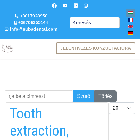
+3617928950
Keresés
+36706355144
info@subadental.com
JELENTKEZÉS KONZULTÁCIÓRA
Írja be a címrészt
Keresés
Szűrő
Törlés
Tételek #
Tooth
extraction,