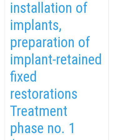
installation of
implants,
preparation of
implant-retained
fixed
restorations
Treatment
fab
fab
fab
phase no. 1
fa-
fa-
fa-
ITT TALÁL MEG
MINKET
facebook-
instagram
youtube-
fab
f
square