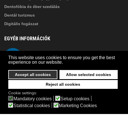
Dentofóbia és éber szedálás
Dentál turizmus
Digitális fogászat
EGYÉB INFORMÁCIÓK
A Suba Dentistről
Telefon
This website uses cookies to ensure you get the best
Adatkezelési szabályzat
experience on our website.
Kapcsolat
Accept all cookies
Allow selected cookies
Reject all cookies
© 2026 Suba Dental | Webdesign by
FRIK
Cookie settings:
Akadálymentesítési nyilatkozat
Mandatory cookies
Setup cookies
Statistical cookies
Marketing Cookies