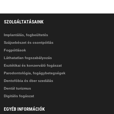
FELIRATKOZÁS
ADATVÉDELMI TÁJÉKOZTATÓ
(*)
SZOLGÁLTATÁSAINK
Elolvastam, és elfogadom az
Adatkezelési
tájékoztatóban
foglaltakat!
Implantálás, fogbeültetés
Szájsebészet és csontpótlás
Fogpótlások
Láthatatlan fogszabályozás
Esztétikai és konzerváló fogászat
Parodontológia, fogágybetegségek
Dentofóbia és éber szedálás
Dentál turizmus
Digitális fogászat
EGYÉB INFORMÁCIÓK