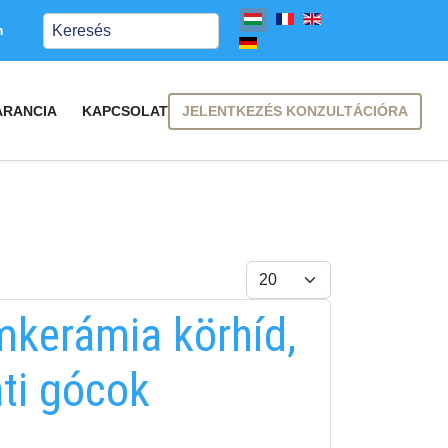
Keresés
m
JELENTKEZÉS KONZULTÁCIÓRA
ARANCIA
KAPCSOLAT
Tételek #
FELIRATKOZÁS
mkerámia körhíd,
FELIRATKOZÁS
ati gócok
i tájékoztatóban
foglaltakat!