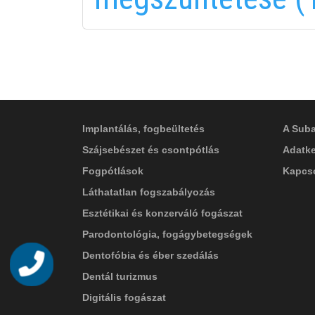
in
SZOLGÁLTATÁSAINK
EGYÉ
Implantálás, fogbeültetés
A Suba
Szájsebészet és csontpótlás
Adatke
Fogpótlások
Kapcso
Láthatatlan fogszabályozás
Esztétikai és konzerváló fogászat
Parodontológia, fogágybetegségek
Dentofóbia és éber szedálás
Telefon
Dentál turizmus
Digitális fogászat