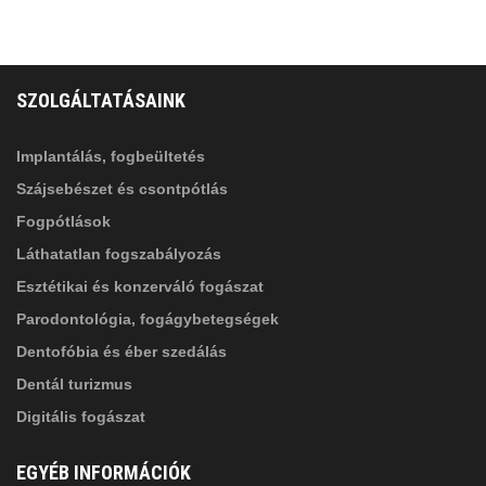
FELIRATKOZÁS
ADATVÉDELMI TÁJÉKOZTATÓ
(*)
SZOLGÁLTATÁSAINK
Elolvastam, és elfogadom az
Adatkezelési
tájékoztatóban
foglaltakat!
Implantálás, fogbeültetés
Szájsebészet és csontpótlás
Fogpótlások
Láthatatlan fogszabályozás
Esztétikai és konzerváló fogászat
Parodontológia, fogágybetegségek
Dentofóbia és éber szedálás
Dentál turizmus
Digitális fogászat
EGYÉB INFORMÁCIÓK