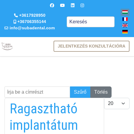
+3617928950
Keresés
+36706355144
info@subadental.com
JELENTKEZÉS KONZULTÁCIÓRA
Írja be a címrészt
Keresés
Szűrő
Törlés
Tételek #
Ragasztható
implantátum