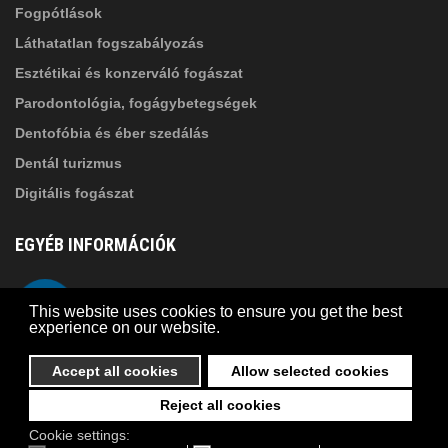
Fogpótlások
Láthatatlan fogszabályozás
Esztétikai és konzerváló fogászat
Parodontológia, fogágybetegségek
Dentofóbia és éber szedálás
Dentál turizmus
Digitális fogászat
EGYÉB INFORMÁCIÓK
A Suba Dentistről
Telefon
This website uses cookies to ensure you get the best
Adatkezelési szabályzat
experience on our website.
Kapcsolat
Accept all cookies
Allow selected cookies
Reject all cookies
© 2026 Suba Dental | Webdesign by
FRIK
Cookie settings: