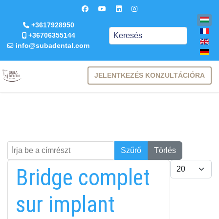
+3617928950
Keresés
+36706355144
info@subadental.com
JELENTKEZÉS KONZULTÁCIÓRA
Írja be a címrészt
Keresés
Szűrő
Törlés
Tételek #
Bridge complet
sur implant