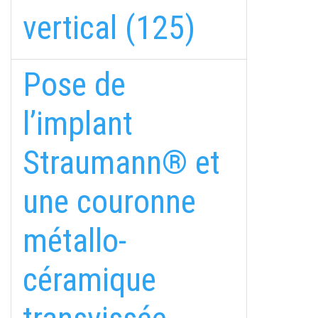
vertical (125)
Pose de
l’implant
Straumann® et
une couronne
métallo-
céramique