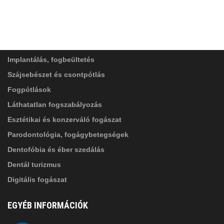
ADATVÉDELMI TÁJÉKOZTATÓ
(*)
SZOLGÁLTATÁSAINK
Elolvastam, és elfogadom az
Adatkezelési
tájékoztatóban
foglaltakat!
Implantálás, fogbeültetés
Szájsebészet és csontpótlás
Fogpótlások
Láthatatlan fogszabályozás
Esztétikai és konzerváló fogászat
Parodontológia, fogágybetegségek
Dentofóbia és éber szedálás
Dentál turizmus
Digitális fogászat
EGYÉB INFORMÁCIÓK