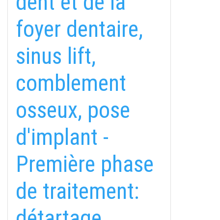
dent et de la
foyer dentaire,
sinus lift,
comblement
osseux, pose
d'implant -
Première phase
de traitement:
détartage,