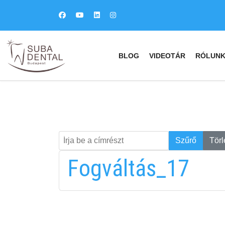
BLOG
VIDEOTÁR
RÓLUN
Írja be a címrészt
Keresés
Szűrő
Törl
Fogváltás_17
fab
fa
fa-
fa-
ITT TALÁL MEG