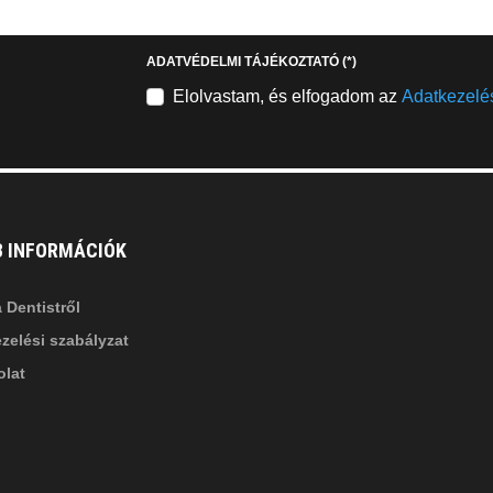
stagram
youtube-
b
square
ADATVÉDELMI TÁJÉKOZTATÓ
(*)
nkedin-
Elolvastam, és elfogadom az
Adatkezelés
B INFORMÁCIÓK
 Dentistről
zelési szabályzat
lat