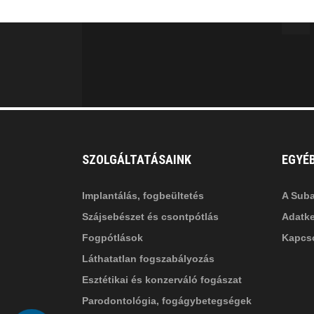
MINKET
facebook-
in
fa
f
fa-
li
in
SZOLGÁLTATÁSAINK
EGYÉ
Implantálás, fogbeültetés
A Suba
Szájsebészet és csontpótlás
Adatke
Fogpótlások
Kapcso
Láthatatlan fogszabályozás
Esztétikai és konzerváló fogászat
Parodontológia, fogágybetegségek