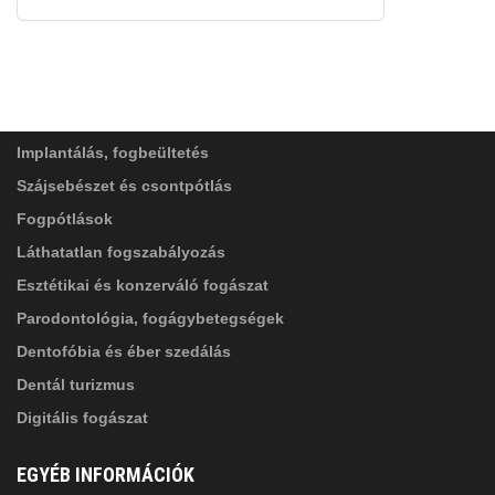
FELIRATKOZÁS
ADATVÉDELMI TÁJÉKOZTATÓ
(*)
SZOLGÁLTATÁSAINK
Elolvastam, és elfogadom az
Adatkezelési
tájékoztatóban
foglaltakat!
Implantálás, fogbeültetés
Szájsebészet és csontpótlás
Fogpótlások
Láthatatlan fogszabályozás
Esztétikai és konzerváló fogászat
Parodontológia, fogágybetegségek
Dentofóbia és éber szedálás
Dentál turizmus
Digitális fogászat
EGYÉB INFORMÁCIÓK