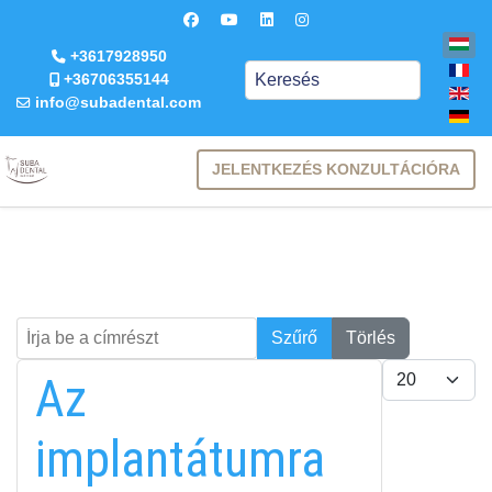
+3617928950
Keresés
+36706355144
info@subadental.com
JELENTKEZÉS KONZULTÁCIÓRA
Írja be a címrészt
Keresés
Szűrő
Törlés
Tételek #
Az
implantátumra