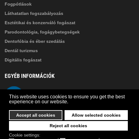
Fogpótlások
Láthatatlan fogszabályozás
Esztétikai és konzerváló fogászat
Parodontológia, fogágybetegségek
Dentofóbia és éber szedálás
Dentál turizmus
Digitális fogászat
EGYÉB INFORMÁCIÓK
A Suba Dentistről
Telefon
This website uses cookies to ensure you get the best
Adatkezelési szabályzat
experience on our website.
Kapcsolat
Accept all cookies
Allow selected cookies
Reject all cookies
© 2026 Suba Dental | Webdesign by
FRIK
Cookie settings: