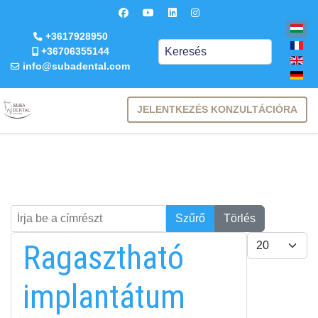
+3617928950
Keresés
+36706355144
info@subadental.com
JELENTKEZÉS KONZULTÁCIÓRA
Írja be a címrészt
Keresés
Szűrő
Törlés
Tételek #
Ragasztható
implantátum