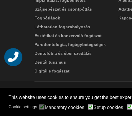
Implantálás, fogbeültetés
A Suba
Szájsebészet és csontpótlás
Adatke
Fogpótlások
Kapcso
Láthatatlan fogszabályozás
Esztétikai és konzerváló fogászat
Parodontológia, fogágybetegségek
Dentofóbia és éber szedálás
Telefon
Dentál turizmus
Digitális fogászat
© 2026 Suba Dental | Webdesign by
FRIK
This website uses cookies to ensure you get the best exper
Akadálymentesítési nyilatkozat
Cookie settings:
Mandatory cookies
Setup cookies