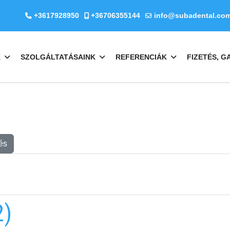
+3617928950
+36706355144
info@subadental.co
K
SZOLGÁLTATÁSAINK
REFERENCIÁK
FIZETÉS, G
és
2)