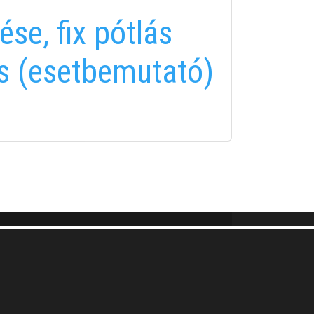
se, fix pótlás
is (esetbemutató)
FELIRATKOZÁS
FELIRATKOZÁS
i tájékoztatóban
foglaltakat!