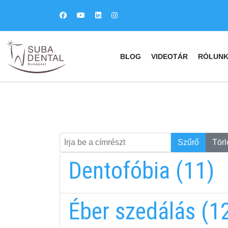
BLOG
VIDEOTÁR
RÓLUN
Írja be a címrészt
Keresés
Szűrő
Törl
Dentofóbia (11)
Éber szedálás (1