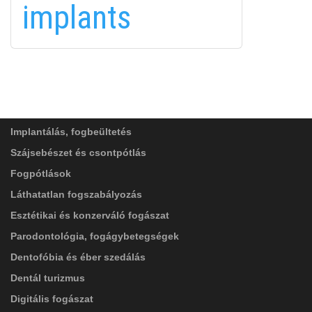
implants
FELIRATKOZÁS
FELIRATKOZÁS
ADATVÉDELMI TÁJÉKOZTATÓ
(*)
SZOLGÁLTATÁSAINK
Elolvastam, és elfogadom az
Adatkezelési
tájékoztatóban
foglaltakat!
Implantálás, fogbeültetés
Szájsebészet és csontpótlás
Fogpótlások
Láthatatlan fogszabályozás
Esztétikai és konzerváló fogászat
Parodontológia, fogágybetegségek
Dentofóbia és éber szedálás
Dentál turizmus
Digitális fogászat