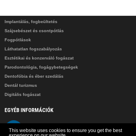
SZOLGÁLTATÁSAINK
Elolvastam, és elfogadom az
Adatkezelési
tájékoztatóban
foglaltakat!
Implantálás, fogbeültetés
Szájsebészet és csontpótlás
Fogpótlások
Láthatatlan fogszabályozás
Esztétikai és konzerváló fogászat
Parodontológia, fogágybetegségek
Dentofóbia és éber szedálás
Dentál turizmus
Digitális fogászat
EGYÉB INFORMÁCIÓK
A Suba Dentistről
Telefon
This website uses cookies to ensure you get the best
Adatkezelési szabályzat
experience on our website.