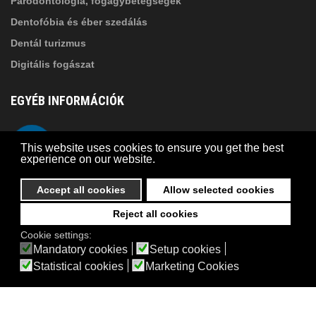
Parodontológia, fogágybetegségek
Dentofóbia és éber szedálás
Dentál turizmus
Digitális fogászat
EGYÉB INFORMÁCIÓK
A Suba Dentistről
Telefon
This website uses cookies to ensure you get the best
Adatkezelési szabályzat
experience on our website.
Kapcsolat
Accept all cookies
Allow selected cookies
Reject all cookies
© 2026 Suba Dental | Webdesign by
FRIK
Cookie settings:
Akadálymentesítési nyilatkozat
Mandatory cookies
Setup cookies
Statistical cookies
Marketing Cookies