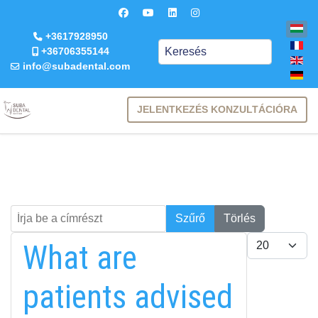
+3617928950
Keresés
+36706355144
info@subadental.com
JELENTKEZÉS KONZULTÁCIÓRA
Írja be a címrészt
Keresés
Szűrő
Törlés
Tételek #
What are
patients advised