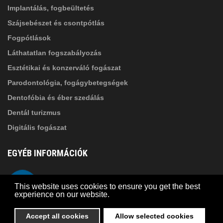
Implantálás, fogbeültetés
Szájsebészet és csontpótlás
Fogpótlások
Láthatatlan fogszabályozás
Esztétikai és konzerváló fogászat
Parodontológia, fogágybetegségek
Dentofóbia és éber szedálás
Dentál turizmus
Digitális fogászat
EGYÉB INFORMÁCIÓK
A Suba Dentistről
Telefon
This website uses cookies to ensure you get the best
Adatkezelési szabályzat
experience on our website.
Kapcsolat
Accept all cookies
Allow selected cookies