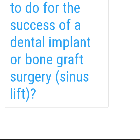
to do for the
success of a
fab
fab
fab
dental implant
fa-
fa-
fa-
ITT TALÁL MEG
MINKET
facebook-
instagram
youtube-
fab
or bone graft
f
square
fa-
EMAILCIME
linkedin-
surgery (sinus
in
lift)?
FELIRATKOZÁS
FELIRATKOZÁS
ADATVÉDELMI TÁJÉKOZTATÓ
(*)
SZOLGÁLTATÁSAINK
Elolvastam, és elfogadom az
Adatkezelési
tájékoztatóban
foglaltakat!