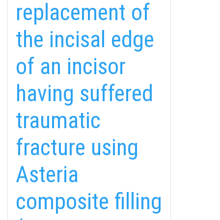
replacement of
the incisal edge
of an incisor
having suffered
traumatic
fracture using
Asteria
fab
fab
fab
composite filling
fa-
fa-
fa-
ITT TALÁL MEG
MINKET
facebook-
instagram
youtube-
fab
f
square