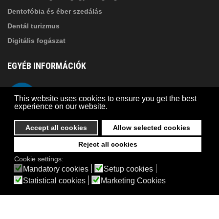
Dentofóbia és éber szedálás
Dentál turizmus
Digitális fogászat
EGYÉB INFORMÁCIÓK
A Suba Dentistről
Telefon
This website uses cookies to ensure you get the best
Adatkezelési szabályzat
experience on our website.
Kapcsolat
Accept all cookies
Allow selected cookies
Reject all cookies
© 2026 Suba Dental | Webdesign by
FRIK
Cookie settings:
Akadálymentesítési nyilatkozat
Mandatory cookies
Setup cookies
Statistical cookies
Marketing Cookies