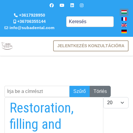
+3617928950
Keresés
+36706355144
info@subadental.com
JELENTKEZÉS KONZULTÁCIÓRA
Írja be a címrészt
Keresés
Szűrő
Törlés
Tételek #
Restoration,
filling and