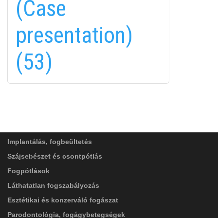
(Case
fa-
EMAILCIME
linkedin-
presentation)
in
(53)
FELIRATKOZÁS
FELIRATKOZÁS
ADATVÉDELMI TÁJÉKOZTATÓ
(*)
SZOLGÁLTATÁSAINK
Elolvastam, és elfogadom az
Adatkezelési
tájékoztatóban
foglaltakat!
Implantálás, fogbeültetés
Szájsebészet és csontpótlás
Fogpótlások
Láthatatlan fogszabályozás
Esztétikai és konzerváló fogászat
Parodontológia, fogágybetegségek