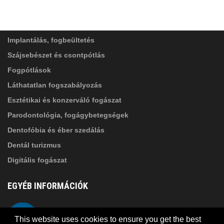
ADATVÉDELMI TÁJÉKOZTATÓ
(*)
SZOLGÁLTATÁSAINK
Elolvastam, és elfogadom az
Adatkezelési
tájékoztatóban
foglaltakat!
Implantálás, fogbeültetés
Szájsebészet és csontpótlás
Fogpótlások
Láthatatlan fogszabályozás
Esztétikai és konzerváló fogászat
Parodontológia, fogágybetegségek
Dentofóbia és éber szedálás
Dentál turizmus
Digitális fogászat
EGYÉB INFORMÁCIÓK
A Suba Dentistről
Telefon
This website uses cookies to ensure you get the best