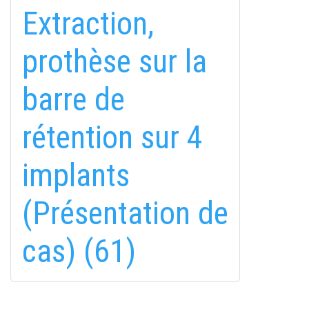
Extraction,
prothèse sur la
barre de
fab
fab
fab
rétention sur 4
fa-
fa-
fa-
ITT TALÁL MEG
MINKET
facebook-
instagram
youtube-
fab
implants
f
square
fa-
EMAILCIME
linkedin-
(Présentation de
in
cas) (61)
FELIRATKOZÁS
FELIRATKOZÁS