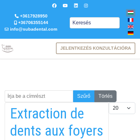
+3617928950
Keresés
+36706355144
info@subadental.com
JELENTKEZÉS KONZULTÁCIÓRA
Írja be a címrészt
Keresés
Szűrő
Törlés
Tételek #
Extraction de
dents aux foyers